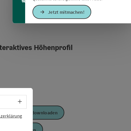
Jetzt mitmachen!
teraktives Höhenprofil
Sprachwahl - Menü öffnen
GPS Daten downloaden
zerklärung
PDF erstellen