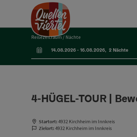
Accesskey
Accesskey
Accesskey
Zum Inhalt
Zur Navigation
Zum Seitenanfang
[0]
[1]
[2]
Reisezeitraum / Nächte
14.08.2026
-
16.08.2026
,
2
Nächte
An- und Abreisefelder
4-HÜGEL-TOUR | Bew
Startort:
4932 Kirchheim im Innkreis
Zielort:
4932 Kirchheim im Innkreis