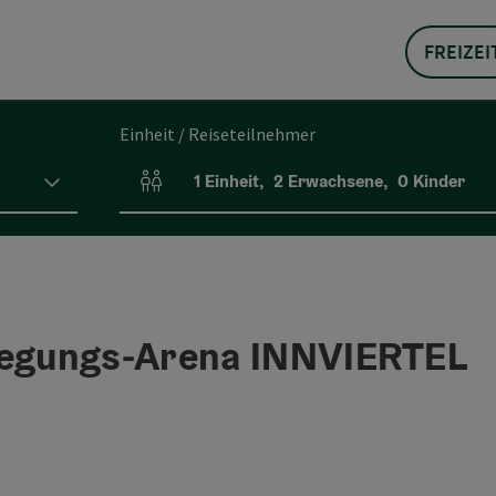
FREIZEI
Einheit / Reiseteilnehmer
1
Einheit
,
2
Erwachsene
,
0
Kinder
Einheitenanzahl und Personenfelder
egungs-Arena INNVIERTEL