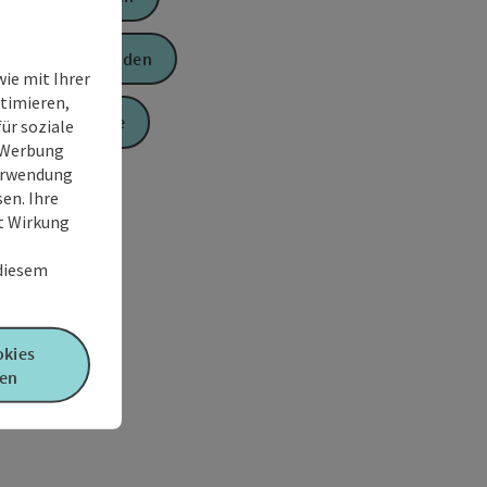
Anfrage senden
ie mit Ihrer
timieren,
Zur Website
ür soziale
e Werbung
Verwendung
en. Ihre
it Wirkung
 diesem
okies
en