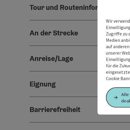
Tour und Routeninformationen
Wir verwend
Einwilligun
An der Strecke
Zugriffe zu 
Medien anbi
auf anderen
unserer Web
Anreise/Lage
Einwilligun
für die Zuku
eingesetzte
Cookie Bann
Eignung
Alle
deak
Barrierefreiheit