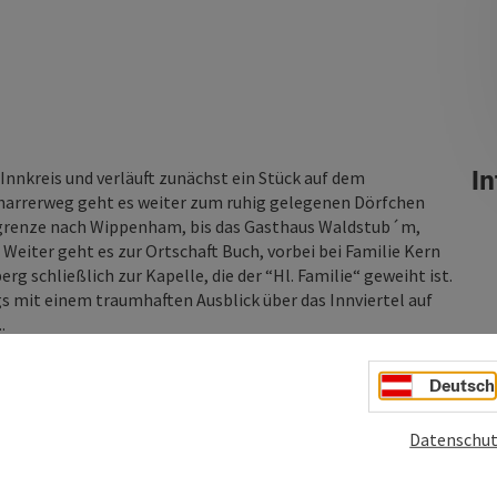
In
Innkreis und verläuft zunächst ein Stück auf dem
harrerweg geht es weiter zum ruhig gelegenen Dörfchen
egrenze nach Wippenham, bis das Gasthaus Waldstub´m,
 Weiter geht es zur Ortschaft Buch, vorbei bei Familie Kern
 schließlich zur Kapelle, die der “Hl. Familie“ geweiht ist.
 mit einem traumhaften Ausblick über das Innviertel auf
.
Deutsch
Datenschut