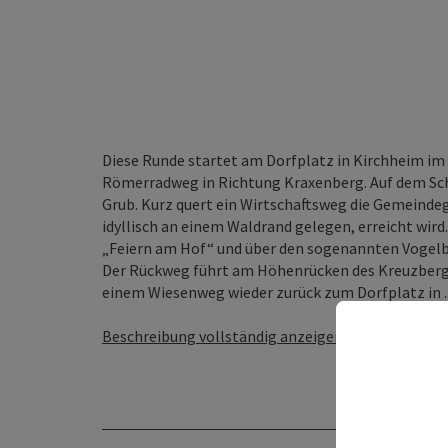
Diese Runde startet am Dorfplatz in Kirchheim im 
Römerradweg in Richtung Kraxenberg. Auf dem Sc
Grub. Kurz quert ein Wirtschaftsweg die Gemeind
idyllisch an einem Waldrand gelegen, erreicht wird.
„Feiern am Hof“ und über den sogenannten Vogelberg
Der Rückweg führt am Höhenrücken des Kreuzbergs
einem Wiesenweg wieder zurück zum Dorfplatz in ..
Beschreibung vollständig anzeigen