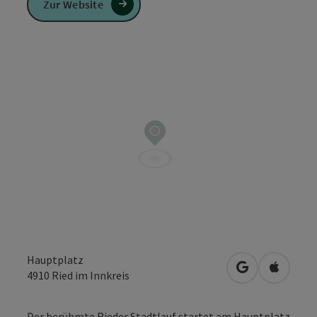
Zur Website
Hauptplatz
in Google Map
in Apple
4910
Ried im Innkreis
Der berühmte Rieder Stadtlauf startet am Hauptplatz