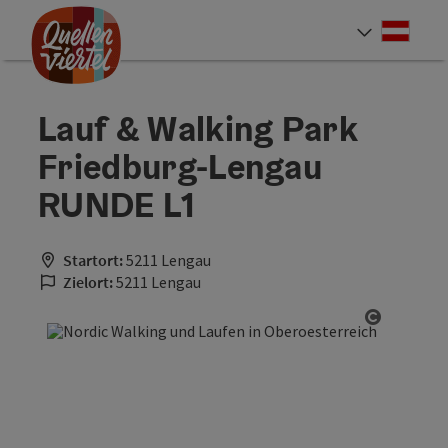
Accesskey
Accesskey
Accesskey
Zum Inhalt
Zur Navigation
Zum Seitenanfang
[0]
[1]
[2]
Deut
Sprach
Lauf & Walking Park
Friedburg-Lengau
RUNDE L1
Startort:
5211 Lengau
Zielort:
5211 Lengau
Copyrigh