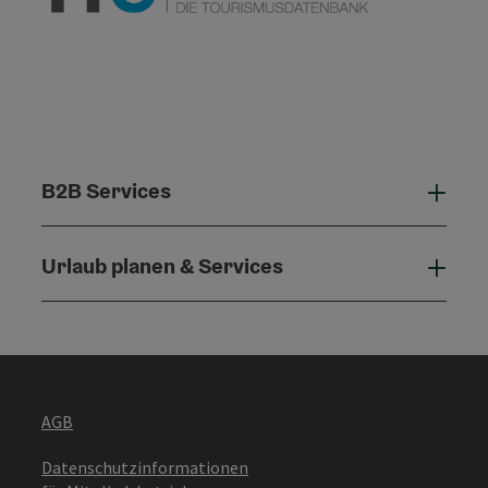
B2B Services
B2B 
Urlaub planen & Services
Urla
AGB
Datenschutzinformationen