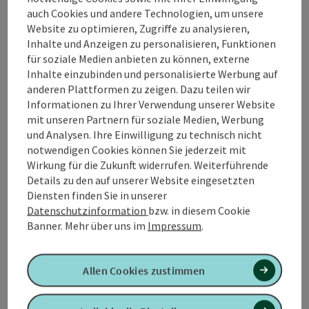
sind eingezeichnet aber nicht markiert.
auch Cookies und andere Technologien, um unsere
L1 VOLKSBANK RUNDE - leichtMarkierung:
Website zu optimieren, Zugriffe zu analysieren,
dunkelblauLänge: 4,90 km Gesamtanstieg: 15 hmDie
Inhalte und Anzeigen zu personalisieren, Funktionen
dunkelblaue Volksbank Runde eignet sich
für soziale Medien anbieten zu können, externe
hervorragend für allem die "endlich beginnen wollen".
Inhalte einzubinden und personalisierte Werbung auf
Auf befestigtem Untergrund, flach verlaufend ist man
anderen Plattformen zu zeigen. Dazu teilen wir
Richtung Hacklbauer unterwegs und entgegen der
Informationen zu Ihrer Verwendung unserer Website
orangen L4 geht es retour zur Strecken Starttafel bei
mit unseren Partnern für soziale Medien, Werbung
de Volksbank.
und Analysen. Ihre Einwilligung zu technisch nicht
notwendigen Cookies können Sie jederzeit mit
Wirkung für die Zukunft widerrufen. Weiterführende
Details zu den auf unserer Website eingesetzten
Diensten finden Sie in unserer
Tour und Routeninformationen
Datenschutzinformation
bzw. in diesem Cookie
Banner.
Mehr über uns im
Impressum
.
Anreise/Lage
Allen Cookies zustimmen
Eignung