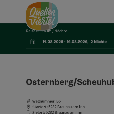
Accesskey
Accesskey
Accesskey
Zum Inhalt
Zur Navigation
Zum Seitenanfang
[0]
[1]
[2]
Reisezeitraum / Nächte
14.08.2026
-
16.08.2026
,
2
Nächte
An- und Abreisefelder
Osternberg/Scheuhu
Wegnummer:
B5
Startort:
5282 Braunau am Inn
Zielort:
5282 Braunau am Inn