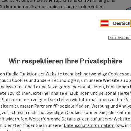
Laufstrecken, die zwischen 2,5 km und ca. 10 km lang sind
. So kommen auch ambitionierte Läufer in den vollen
t auch ...
Deutsch
Datenschut
Wir respektieren Ihre Privatsphäre
en für die Funktion der Website technisch notwendige Cookies sow
g auch Cookies und andere Technologien, um unsere Website zu op
analysieren, Inhalte und Anzeigen zu personalisieren, Funktionen f
eten zu können, externe Inhalte einzubinden und personalisiert
 Plattformen zu zeigen. Dazu teilen wir Informationen zu Ihrer 
site mit unseren Partnern für soziale Medien, Werbung und Analys
g zu technisch nicht notwendigen Cookies können Sie jederzeit m
nft widerrufen. Weiterführende Details zu den auf unserer Website
n Diensten finden Sie in unserer
Datenschutzinformation
bzw. in