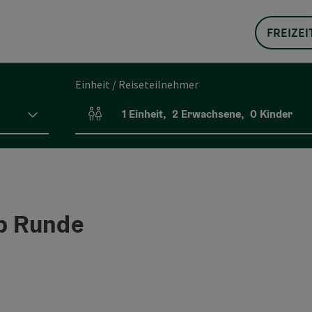
FREIZEI
Einheit / Reiseteilnehmer
1
Einheit
,
2
Erwachsene
,
0
Kinder
Einheitenanzahl und Personenfelder
b Runde