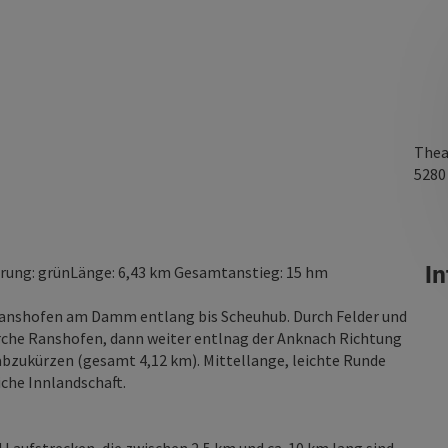
Thea
528
In
rung: grünLänge: 6,43 km Gesamtanstieg: 15 hm
Ranshofen am Damm entlang bis Scheuhub. Durch Felder und
rche Ranshofen, dann weiter entlnag der Anknach Richtung
abzukürzen (gesamt 4,12 km). Mittellange, leichte Runde
iche Innlandschaft.