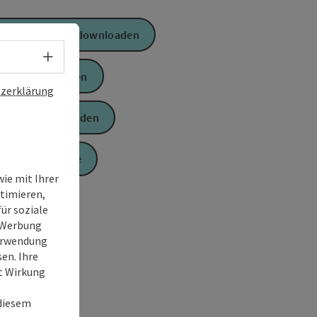
GPS Daten downloaden
Sprachwahl - Menü öffnen
PDF erstellen
zerklärung
Anfrage senden
Zur Website
ie mit Ihrer
timieren,
ür soziale
e Werbung
Verwendung
en. Ihre
it Wirkung
 diesem