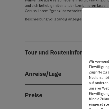
Wählen Sie aus 8 verschiedenen Nordic Walking und 
und sich beliebig miteinander kombinieren lassen
Genuss. Ihrem "grenzüberschreitenden" Laufen steh
Beschreibung vollständig anzeigen
Tour und Routeninformationen
Wir verwend
Einwilligun
Zugriffe zu 
Anreise/Lage
Medien anbi
auf anderen
unserer Web
Einwilligun
Preise
für die Zuku
eingesetzte