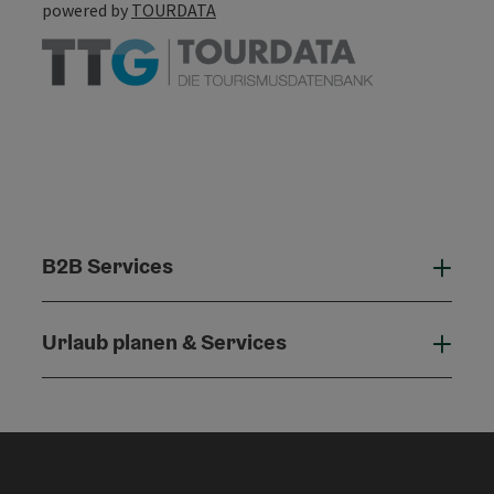
powered by
TOURDATA
B2B Services
B2B 
Urlaub planen & Services
Urla