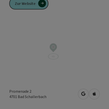
Zur Website
Promenade 2
in Google Map
in Apple
4701
Bad Schallerbach