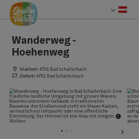
Accesskey
Accesskey
Accesskey
Zum Inhalt
Zur Navigation
Zum Seitenanfang
[0]
[1]
[2]
Deut
Sprach
Wanderweg -
Hoehenweg
Startort:
4701 Bad Schallerbach
Zielort:
4701 Bad Schallerbach
Copyrig
nächste