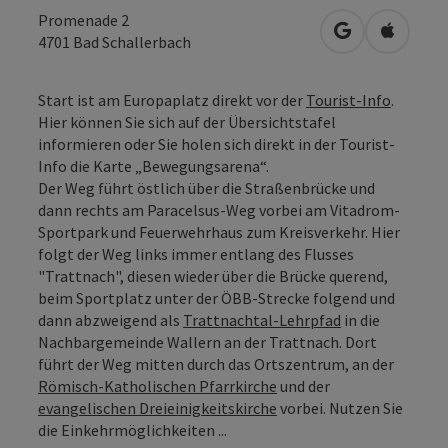
Promenade 2
in Google Map
in Apple
4701
Bad Schallerbach
Start ist am Europaplatz direkt vor der
Tourist-Info
.
Hier können Sie sich auf der Übersichtstafel
informieren oder Sie holen sich direkt in der Tourist-
Info die Karte „Bewegungsarena“.
Der Weg führt östlich über die Straßenbrücke und
dann rechts am Paracelsus-Weg vorbei am Vitadrom-
Sportpark und Feuerwehrhaus zum Kreisverkehr. Hier
folgt der Weg links immer entlang des Flusses
"Trattnach", diesen wieder über die Brücke querend,
beim Sportplatz unter der ÖBB-Strecke folgend und
dann abzweigend als
Trattnachtal-Lehrpfad
in die
Nachbargemeinde Wallern an der Trattnach. Dort
führt der Weg mitten durch das Ortszentrum, an der
Römisch-Katholischen Pfarrkirche
und der
evangelischen Dreieinigkeitskirche
vorbei. Nutzen Sie
die Einkehrmöglichkeiten ...