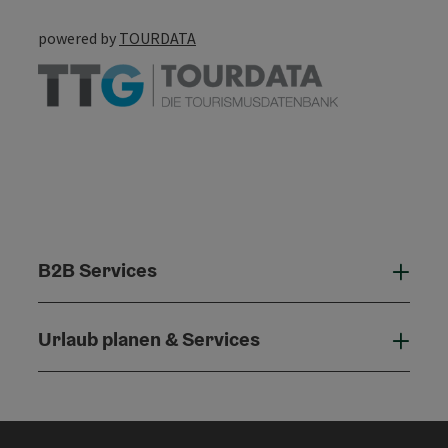
powered by
TOURDATA
B2B Services
B2B 
Urlaub planen & Services
Urla