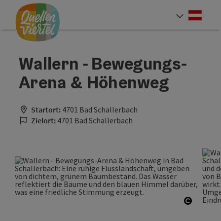
Accesskey
Accesskey
Accesskey
Zum Inhalt
Zur Navigation
Zum Seitenanfang
[0]
[1]
[2]
Deut
Sprach
Wallern - Bewegungs-
Arena & Höhenweg
Startort:
4701 Bad Schallerbach
Zielort:
4701 Bad Schallerbach
Copyrig