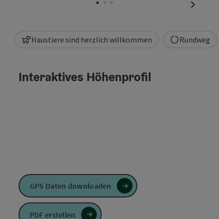
nächste
Haustiere sind herzlich willkommen
Rundweg
Interaktives Höhenprofil
GPS Daten downloaden
PDF erstellen