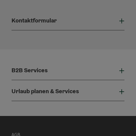
Kontaktformular
Konta
B2B Services
B2B 
Urlaub planen & Services
Urla
AGB