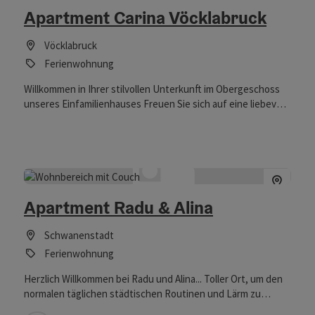
Apartment Carina Vöcklabruck
Vöcklabruck
Ferienwohnung
Willkommen in Ihrer stilvollen Unterkunft im Obergeschoss
unseres Einfamilienhauses Freuen Sie sich auf eine liebevoll
eingerichtete, großzügige Wohnung, die Komfort,
Gemütlichkeit und eine einladende Atmosphäre vereint. Die
Unterkunft bietet ausreichend Platz für Familien, Freunde
oder Geschäftsreisende, die Wert auf Ruhe und Qualität
legen. Es erwarten Sie zwei behagliche Doppelzimmer sowie
zwei Einzelzimmer, die zum Entspannen und Wohlfühlen
Apartment Radu & Alina
einladen. Die moderne, neu ausgestattete Küche lässt keine
Wünsche offen und geht harmonisch in den offenen Wohn-
Schwanenstadt
und Essbereich über – ein perfekter Ort für gemeinsame
Stunden.
Ferienwohnung
Herzlich Willkommen bei Radu und Alina... Toller Ort, um den
normalen täglichen städtischen Routinen und Lärm zu
entfliehen. Auch wenn du uns im Sommer oder Winter