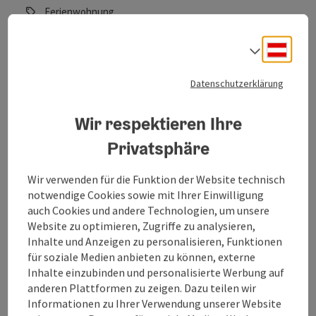
Ferienwohnung
Die luxuriöse Penthousewohnung im Herzen von
Deuts
Sprach
Vöcklabruck bietet viel Tageslicht, hochwertige Ausstattung
und zentrale Lage. Genießen Sie erholsame Nächte im
großzügigen Bett und nutzen Sie den vielseitigen Tisch im
Datenschutzerklärung
offenen Wohnbereich auch als Arbeitsplatz. Die voll
ausgestattete Küche ermöglicht die Zubereitung Ihrer
Wir respektieren Ihre
Lieblingsmahlzeiten. Wlan-Zugang und einen
Flachbildfernseher stehen zur Verfügung. Erleben Sie Luxus
Privatsphäre
Monteurzimmer Schuster
und Komfort!
Wir verwenden für die Funktion der Website technisch
Attnang-Puchheim
notwendige Cookies sowie mit Ihrer Einwilligung
Privatzimmer
auch Cookies und andere Technologien, um unsere
Website zu optimieren, Zugriffe zu analysieren,
Monteurzimmer für Einzelpersonen, Teams und ganze
Inhalte und Anzeigen zu personalisieren, Funktionen
Partien für bis zu 10 Personen in Attnang-Puchheim.
für soziale Medien anbieten zu können, externe
Inhalte einzubinden und personalisierte Werbung auf
W-Lan (kostenlos)
anderen Plattformen zu zeigen. Dazu teilen wir
Informationen zu Ihrer Verwendung unserer Website