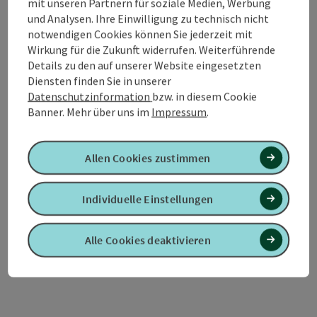
mit unseren Partnern für soziale Medien, Werbung
und Analysen. Ihre Einwilligung zu technisch nicht
notwendigen Cookies können Sie jederzeit mit
Wirkung für die Zukunft widerrufen. Weiterführende
Stadtwirt Bruck
Details zu den auf unserer Website eingesetzten
Diensten finden Sie in unserer
Vöcklabruck
Datenschutzinformation
bzw. in diesem Cookie
Hotel
Banner.
Mehr über uns im
Impressum
.
Tradition neu definiert Unter diesem Motto heißen wir Sie
herzlich im Stadtwirt Bruck willkommen. Wir befinden uns
Allen Cookies zustimmen
direkt im Stadtzentrum von Vöcklabruck. Unsere Lage in der
Hinterstadt bietet Ihnen eine angenehme Ruhe – und
W-Lan (kostenlos)
dennoch erreichen Sie den Stadtplatz in nur einer
Individuelle Einstellungen
Gehminute. So genießen Sie die perfekte Kombination aus
zentraler Lage und entspannter Atmosphäre.
Alle Cookies deaktivieren