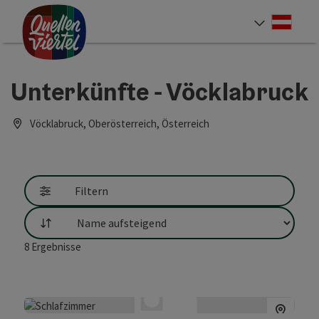
Accesskey
Accesskey
Accesskey
Zum Inhalt
Zur Navigation
Zum Seitenanfang
[0]
[1]
[2]
Deut
Sprach
Unterkünfte - Vöcklabruck
Vöcklabruck, Oberösterreich, Österreich
Filtern
Sortierung
8
Ergebnisse