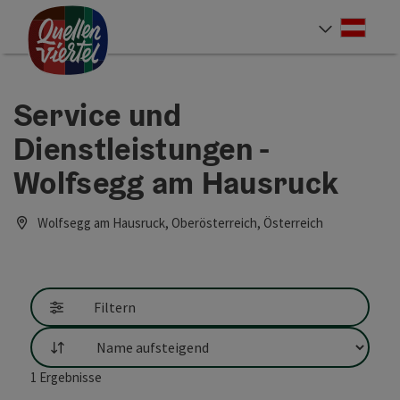
Accesskey
Accesskey
Accesskey
Zum Inhalt
Zur Navigation
Zum Seitenanfang
[0]
[1]
[2]
Deut
Sprach
Service und
Dienstleistungen -
Wolfsegg am Hausruck
Wolfsegg am Hausruck, Oberösterreich, Österreich
Filtern
Sortierung
1
Ergebnisse