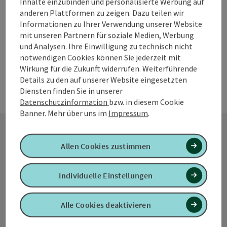
Inhalte einzubinden und personalisierte Werbung auf
Öffnungszeiten
Montag geöffnet
Dienstag geöffnet
Mittwoch geöffnet
Donnerstag geöffnet
Freitag geöffnet
Samstag geöffnet
Sonntag geöffnet
Feiertag geöffnet
MO
DI
MI
DO
FR
SA
SO
FE
Oberösterreich - er ist damit für die Jugendlichen eines
anderen Plattformen zu zeigen. Dazu teilen wir
der tollsten Freizeitangebote, die Vöcklabruck zu bieten
Informationen zu Ihrer Verwendung unserer Website
hat. Der Verein " Cultural Boaders" sorgt dafür, dass
mit unseren Partnern für soziale Medien, Werbung
dieser tolle Skatepark instand und erhalten bleibt und so
und Analysen. Ihre Einwilligung zu technisch nicht
das einzigartige Skateerlebnis beibehalten bleibt.
notwendigen Cookies können Sie jederzeit mit
BOARDSPORTVEREIN VÖCKLABRUCK Unser Ziel ist die
Wirkung für die Zukunft widerrufen. Weiterführende
Organisation und Durchführung diverser
Boardsportevents in Vöcklabruck. Wir stehen für die
Details zu den auf unserer Website eingesetzten
Förderung und Unterstützung der Boardsportszene im
Diensten finden Sie in unserer
Bezirk Vöcklabruck! Dies ermöglichen wir unter anderem
Datenschutzinformation
bzw. in diesem Cookie
mit verschiedenen Veranstaltungen, wie dem „Cultural
Banner.
Mehr über uns im
Impressum
.
Summer Battle“ oder dem „SkateBBQ“, die schon fest in
der Szene etabliert sind.
Allen Cookies zustimmen
Kontakt
Individuelle Einstellungen
Tourismusverband Quellenviertel
Alle Cookies deaktivieren
Promenade 2