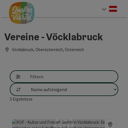
Accesskey
Accesskey
Accesskey
Zum Inhalt
Zur Navigation
Zum Seitenanfang
[0]
[1]
[2]
Deut
Sprach
Vereine - Vöcklabruck
Vöcklabruck, Oberösterreich, Österreich
Filtern
Sortierung
3
Ergebnisse