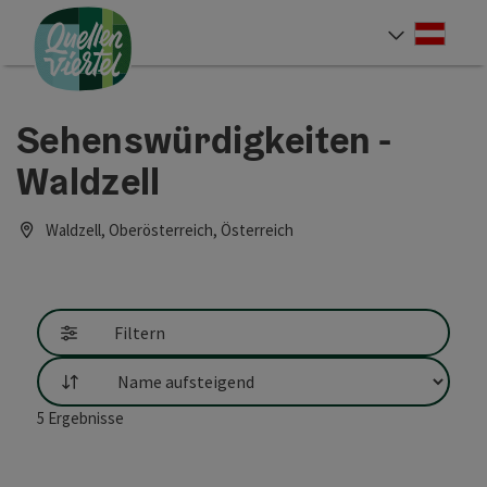
Accesskey
Accesskey
Accesskey
Zum Inhalt
Zur Navigation
Zum Seitenanfang
[0]
[1]
[2]
Deut
Sprach
Sehenswürdigkeiten -
Waldzell
Waldzell, Oberösterreich, Österreich
Filtern
Sortierung
5
Ergebnisse