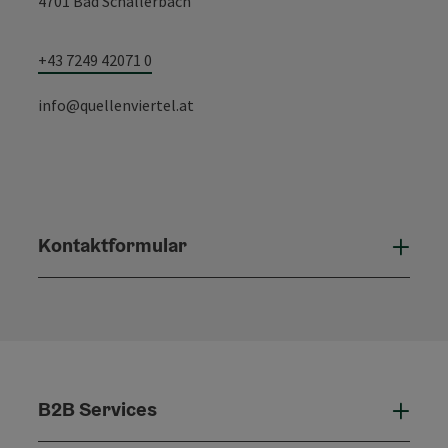
4701 Bad Schallerbach
+43 7249 42071 0
info@quellenviertel.at
Kontaktformular
Konta
B2B Services
B2B 