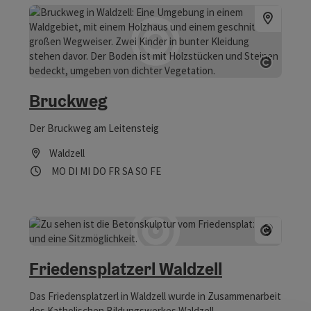
Copyrig
Bruckweg
Der Bruckweg am Leitensteig
Waldzell
Öffnungszeiten
Montag geöffnet
Dienstag geöffnet
Mittwoch geöffnet
Donnerstag geöffnet
Freitag geöffnet
Samstag geöffnet
Sonntag geöffnet
Feiertag geöffnet
MO
DI
MI
DO
FR
SA
SO
FE
Copyrig
Friedensplatzerl Waldzell
Das Friedensplatzerl in Waldzell wurde in Zusammenarbeit
des Katholischen Bildungswerkes Waldzell