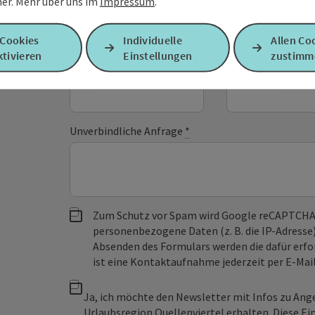
er.
Mehr über uns im
Impressum
.
Felder mit
*
sind Pflichtfelder
 Cookies
Individuelle
Allen Co
tivieren
Einstellungen
zustimm
Vorname
Nachname
Unverbindliche Anfrage
*
Zum Schutz vor Spam wird Google reCAPTCHA
personenbezogene Daten (z. B. die IP-Adresse
Absenden des Formulars werden die dafür erfor
ist eine Kontaktaufnahme jederzeit per E-Ma
Ja, ich möchte den Newsletter mit Infos zu An
Urlaubsregion Quellenviertel erhalten. Diese Ei