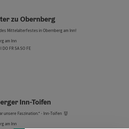
feinert werden kann. Die Ergebnisse in der Liste werden durch 
ter zu Obernberg
des Mittelalterfestes in Obernberg am Inn!
rg am Inn
szeiten
tag geöffnet
ienstag geöffnet
Mittwoch geöffnet
Donnerstag geöffnet
Freitag geöffnet
Samstag geöffnet
Sonntag geöffnet
Feiertag geöffnet
I
DO
FR
SA
SO
FE
rger Inn-Toifen
r unsere Faszination.“ - Inn-Toifen 👹
nen
rg am Inn