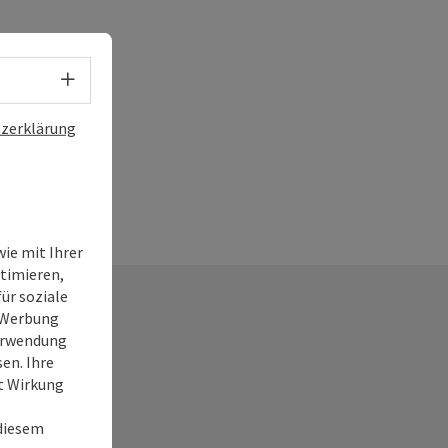
Sprachwahl - Menü öffnen
zerklärung
ie mit Ihrer
timieren,
ür soziale
e Werbung
Verwendung
en. Ihre
it Wirkung
 diesem