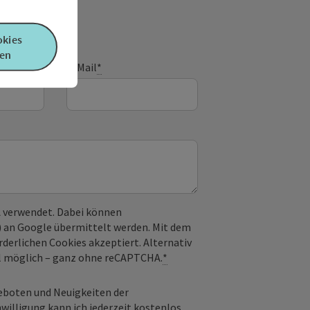
okies
en
E-Mail
*
 verwendet. Dabei können
) an Google übermittelt werden. Mit dem
derlichen Cookies akzeptiert. Alternativ
il möglich – ganz ohne reCAPTCHA.
*
geboten und Neuigkeiten der
nwilligung kann ich jederzeit kostenlos