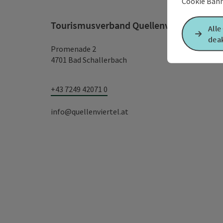
Cookie Bann
Tourismusverband Quellenviertel
Alle
deak
Promenade 2
4701 Bad Schallerbach
+43 7249 42071 0
info@quellenviertel.at