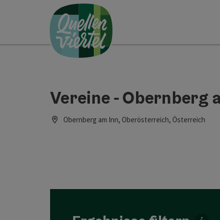
Accesskey
Accesskey
Accesskey
Zum Inhalt
Zur Navigation
Zum Seitenanfang
[0]
[1]
[2]
Vereine - Obernberg 
Obernberg am Inn, Oberösterreich, Österreich