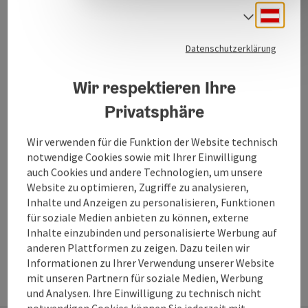
Deuts
Sprach
Datenschutzerklärung
Schloss Mühlheim
Wir respektieren Ihre
Das frühere Schloss Mühlheim hat ein Passauer Bischof
Privatsphäre
errichten lassen, im Jahre 1850 ist es jedoch abgebrannt.
Das heutige Schloss wurde 1898 neu gebaut, und im Jahre
Mühlheim am Inn
Wir verwenden für die Funktion der Website technisch
1982 renoviert. Es befindet sich in privatem Besitz, und ist
notwendige Cookies sowie mit Ihrer Einwilligung
Öffnungszeiten
Montag geöffnet
Dienstag geöffnet
Mittwoch geöffnet
Donnerstag geöffnet
Freitag geöffnet
Samstag geöffnet
Sonntag geöffnet
Feiertag geöffnet
MO
DI
MI
DO
FR
SA
SO
FE
daher nur von der vorbeiführenden Straße ersichtlich.
auch Cookies und andere Technologien, um unsere
Website zu optimieren, Zugriffe zu analysieren,
Inhalte und Anzeigen zu personalisieren, Funktionen
für soziale Medien anbieten zu können, externe
Inhalte einzubinden und personalisierte Werbung auf
anderen Plattformen zu zeigen. Dazu teilen wir
Informationen zu Ihrer Verwendung unserer Website
mit unseren Partnern für soziale Medien, Werbung
und Analysen. Ihre Einwilligung zu technisch nicht
notwendigen Cookies können Sie jederzeit mit