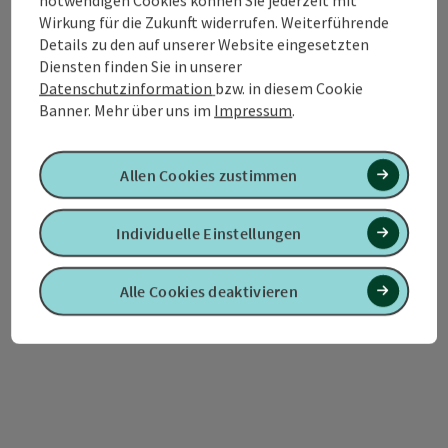
Wirkung für die Zukunft widerrufen. Weiterführende
Details zu den auf unserer Website eingesetzten
Diensten finden Sie in unserer
Kontakt
Datenschutzinformation
bzw. in diesem Cookie
Banner.
Mehr über uns im
Impressum
.
Tourismusverband Quellenviertel
Allen Cookies zustimmen
Promenade 2
4701 Bad Schallerbach
Individuelle Einstellungen
+43 7249 42071 0
Alle Cookies deaktivieren
info@quellenviertel.at