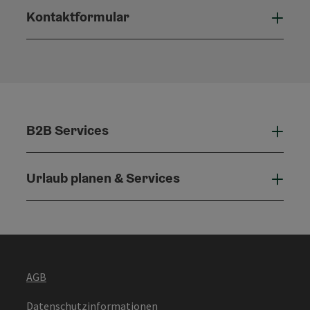
Kontaktformular
Konta
B2B Services
B2B 
Urlaub planen & Services
Urla
AGB
Datenschutzinformationen