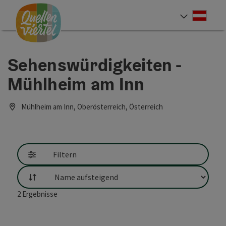
Accesskey
Accesskey
Accesskey
Zum Inhalt
Zur Navigation
Zum Seitenanfang
[0]
[1]
[2]
Deut
Sprach
Sehenswürdigkeiten -
Mühlheim am Inn
Mühlheim am Inn, Oberösterreich, Österreich
Filtern
Sortierung
2
Ergebnisse