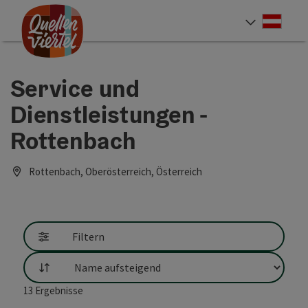
Accesskey
Accesskey
Accesskey
Zum Inhalt
Zur Navigation
Zum Seitenanfang
[0]
[1]
[2]
Deut
Sprach
Service und
Dienstleistungen -
Rottenbach
Rottenbach, Oberösterreich, Österreich
Filtern
Sortierung
13
Ergebnisse