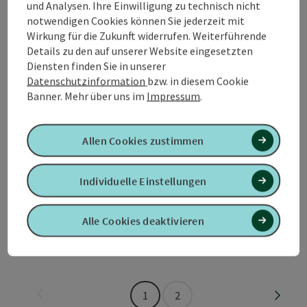
und Analysen. Ihre Einwilligung zu technisch nicht
Das Team Ihrer Raiffeisenbank unterstützt Sie gerne.
notwendigen Cookies können Sie jederzeit mit
Kontaktieren Sie uns entweder über Ihre Bankstelle oder
Wirkung für die Zukunft widerrufen. Weiterführende
persönlich über Ihren Berater.
Details zu den auf unserer Website eingesetzten
Rottenbach
Diensten finden Sie in unserer
Öffnungszeiten
Montag geöffnet
Mittwoch geöffnet
Freitag geöffnet
MO
MI
FR
Datenschutzinformation
bzw. in diesem Cookie
Banner.
Mehr über uns im
Impressum
.
Allen Cookies zustimmen
RoKo Installationen OG
Individuelle Einstellungen
Die Installateure - ihr Partner für Sanitär und Heizung.
Rottenbach
Alle Cookies deaktivieren
Öffnungszeiten
Montag geöffnet
Dienstag geöffnet
Mittwoch geöffnet
Donnerstag geöffnet
Freitag geöffnet
Samstag geöffnet
Sonntag geöffnet
Feiertag geöffnet
MO
DI
MI
DO
FR
SA
SO
FE
Seite zurück
Seite 
1
2