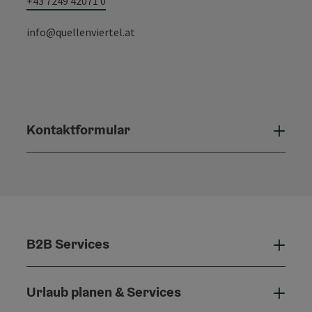
+43 7249 42071 0
info@quellenviertel.at
Kontaktformular
Konta
B2B Services
B2B 
Urlaub planen & Services
Urla