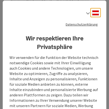
Deuts
Sprach
Postpartner "Land lebt auf"
Datenschutzerklärung
Heftberger
Wir respektieren Ihre
"Land lebt auf!" Heftberger ist Postpartner in
Rottenbach.
Privatsphäre
Rottenbach
Wir verwenden für die Funktion der Website technisch
Öffnungszeiten
Montag geöffnet
Dienstag geöffnet
Mittwoch geöffnet
Donnerstag geöffnet
Freitag geöffnet
Samstag geöffnet
Sonntag geöffnet
Feiertag geöffnet
MO
DI
MI
DO
FR
SA
SO
FE
notwendige Cookies sowie mit Ihrer Einwilligung
auch Cookies und andere Technologien, um unsere
Website zu optimieren, Zugriffe zu analysieren,
Inhalte und Anzeigen zu personalisieren, Funktionen
für soziale Medien anbieten zu können, externe
Copyrig
Inhalte einzubinden und personalisierte Werbung auf
anderen Plattformen zu zeigen. Dazu teilen wir
Raiffeisenbank Region Hausruck
Informationen zu Ihrer Verwendung unserer Website
eGen, Bankstelle Rottenbach
mit unseren Partnern für soziale Medien, Werbung