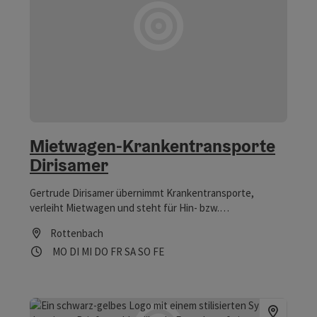
Mietwagen-Krankentransporte
Dirisamer
Gertrude Dirisamer übernimmt Krankentransporte,
verleiht Mietwagen und steht für Hin- bzw.
Heimbringerdienste zur Verfügung.
Rottenbach
Öffnungszeiten
Montag geöffnet
Dienstag geöffnet
Mittwoch geöffnet
Donnerstag geöffnet
Freitag geöffnet
Samstag geöffnet
Sonntag geöffnet
Feiertag geöffnet
MO
DI
MI
DO
FR
SA
SO
FE