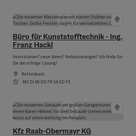
Büro für Kunststofftechnik - Ing.
Franz Hackl
Innovationen? neue Ideen? Verbesserungen? Ich finde für
Sie die richtige Lösung!
Rottenbach
Öffnungszeiten
Montag geöffnet
Dienstag geöffnet
Mittwoch geöffnet
Donnerstag geöffnet
Freitag geöffnet
Samstag geöffnet
Sonntag geöffnet
Feiertag geöffnet
MO
DI
MI
DO
FR
SA
SO
FE
Kfz Raab-Obermayr KG