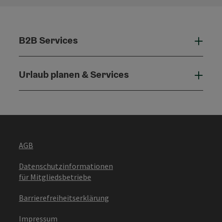
B2B Services
B2B 
Urlaub planen & Services
Urla
AGB
Datenschutzinformationen
für Mitgliedsbetriebe
Barrierefreiheitserklärung
Impressum