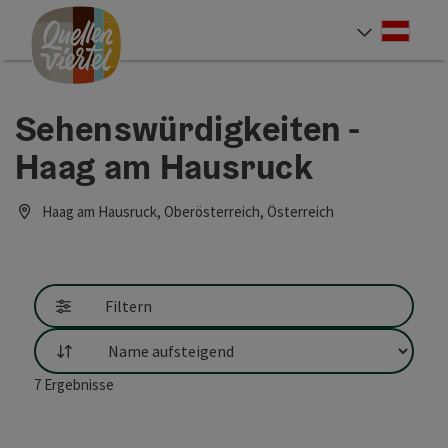
Accesskey
Accesskey
Accesskey
Zum Inhalt
Zur Navigation
Zum Seitenanfang
[0]
[1]
[2]
Deut
Sprach
Sehenswürdigkeiten -
Haag am Hausruck
Haag am Hausruck, Oberösterreich, Österreich
Filtern
Sortierung
7
Ergebnisse