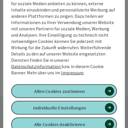
für soziale Medien anbieten zu können, externe
Panoramaaussichtsturm
Inhalte einzubinden und personalisierte Werbung auf
anderen Plattformen zu zeigen. Dazu teilen wir
NATUR ERLEBEN AM „WEG DER SINNE“
Informationen zu Ihrer Verwendung unserer Website
Haag am Hausruck
mit unseren Partnern für soziale Medien, Werbung
und Analysen. Ihre Einwilligung zu technisch nicht
Öffnungszeiten
Montag geöffnet
Dienstag geöffnet
Mittwoch geöffnet
Donnerstag geöffnet
Freitag geöffnet
Samstag geöffnet
Sonntag geöffnet
Feiertag geöffnet
MO
DI
MI
DO
FR
SA
SO
FE
notwendigen Cookies können Sie jederzeit mit
Wirkung für die Zukunft widerrufen. Weiterführende
Details zu den auf unserer Website eingesetzten
Diensten finden Sie in unserer
Datenschutzinformation
bzw. in diesem Cookie
Banner.
Mehr über uns im
Impressum
.
Allen Cookies zustimmen
Individuelle Einstellungen
Kontakt
Alle Cookies deaktivieren