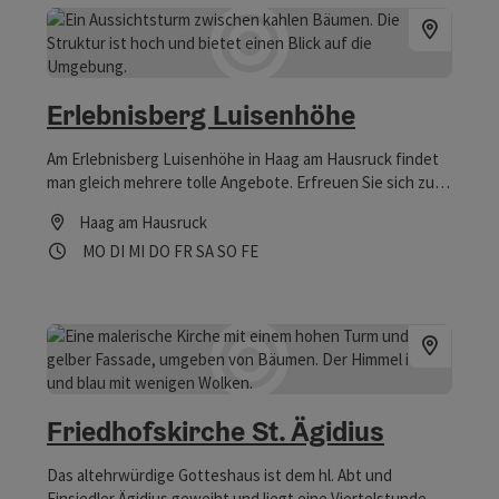
Erlebnisberg Luisenhöhe
Am Erlebnisberg Luisenhöhe in Haag am Hausruck findet
man gleich mehrere tolle Angebote. Erfreuen Sie sich zum
Beispiel an einer kühlen Brise. Vitalwelt-Gutscheine
Haag am Hausruck
werden angenommen.
Öffnungszeiten
Montag geöffnet
Dienstag geöffnet
Mittwoch geöffnet
Donnerstag geöffnet
Freitag geöffnet
Samstag geöffnet
Sonntag geöffnet
Feiertag geöffnet
MO
DI
MI
DO
FR
SA
SO
FE
Friedhofskirche St. Ägidius
Das altehrwürdige Gotteshaus ist dem hl. Abt und
Einsiedler Ägidius geweiht und liegt eine Viertelstunde