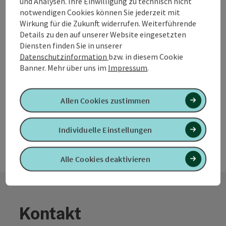
und Analysen. Ihre Einwilligung zu technisch nicht
Anhöhe des Trattnachtales gelegen, bildet Schloss Tollet
notwendigen Cookies können Sie jederzeit mit
das Wahrzeichen der gleichnamigen Gemeinde.
Wirkung für die Zukunft widerrufen. Weiterführende
Grieskirchen
Details zu den auf unserer Website eingesetzten
Öffnungszeiten
Montag geöffnet
Dienstag geöffnet
Mittwoch geöffnet
Donnerstag geöffnet
Freitag geöffnet
Samstag geöffnet
Sonntag geöffnet
Feiertag geöffnet
MO
DI
MI
DO
FR
SA
SO
FE
Diensten finden Sie in unserer
Datenschutzinformation
bzw. in diesem Cookie
Banner.
Mehr über uns im
Impressum
.
Seite zurück
Seite 
1
2
Allen Cookies zustimmen
Individuelle Einstellungen
Alle Cookies deaktivieren
Kontakt