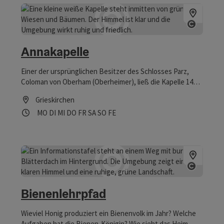
Copyrig
Annakapelle
Einer der ursprünglichen Besitzer des Schlosses Parz,
Coloman von Oberham (Oberheimer), ließ die Kapelle 1468
erbauen. Sie gehörte zur Grundvogtei Parz und ging mit
Grieskirchen
dem Wechsel des Besitzers auch in das Eigentum der
Öffnungszeiten
Montag geöffnet
Dienstag geöffnet
Mittwoch geöffnet
Donnerstag geöffnet
Freitag geöffnet
Samstag geöffnet
Sonntag geöffnet
Feiertag geöffnet
MO
DI
MI
DO
FR
SA
SO
FE
Polheimer und deren Nachfolger über, verfiel aber bald, da
sie für alle möglichen Zwecke, selbst als Viehunterstand
verwendet wurde.
Copyrig
Bienenlehrpfad
Wieviel Honig produziert ein Bienenvolk im Jahr? Welche
Aufgaben hat die Bienen-Königin? Wie sieht das Heim