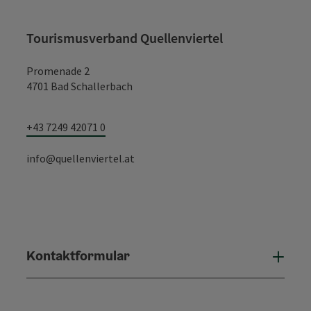
Tourismusverband Quellenviertel
Promenade 2
4701 Bad Schallerbach
+43 7249 42071 0
info@quellenviertel.at
Kontaktformular
Konta