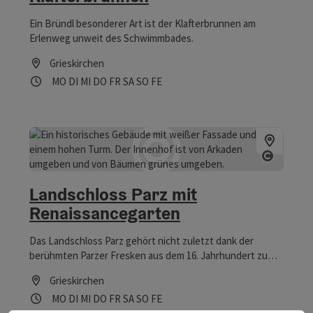
Oberösterreich auf. Die Kepleruhr ist nur zu Fuß zu
erreichen. Etwa 200 m entfernt befinden sich Parkplätze.
Ein Bründl besonderer Art ist der Klafterbrunnen am
Erlenweg unweit des Schwimmbades.
Grieskirchen
Öffnungszeiten
Montag geöffnet
Dienstag geöffnet
Mittwoch geöffnet
Donnerstag geöffnet
Freitag geöffnet
Samstag geöffnet
Sonntag geöffnet
Feiertag geöffnet
MO
DI
MI
DO
FR
SA
SO
FE
Copyrig
Landschloss Parz mit
Renaissancegarten
Das Landschloss Parz gehört nicht zuletzt dank der
berühmten Parzer Fresken aus dem 16. Jahrhundert zu
den bedeutendsten Renaissanceschlössern
Grieskirchen
Oberösterreichs und bildet mit den umliegenden
Öffnungszeiten
Montag geöffnet
Dienstag geöffnet
Mittwoch geöffnet
Donnerstag geöffnet
Freitag geöffnet
Samstag geöffnet
Sonntag geöffnet
Feiertag geöffnet
MO
DI
MI
DO
FR
SA
SO
FE
gepflegten Park- und Gartenanlagen ein harmonisches