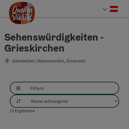
Accesskey
Accesskey
Accesskey
Zum Inhalt
Zur Navigation
Zum Seitenanfang
[0]
[1]
[2]
Deut
Sprach
Sehenswürdigkeiten -
Grieskirchen
Grieskirchen, Oberösterreich, Österreich
Filtern
Sortierung
13
Ergebnisse