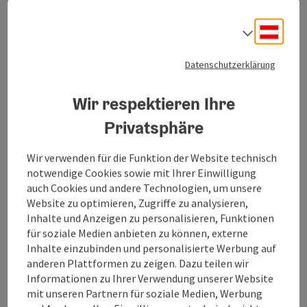
Ensemble. Im Sommer plätschert im blumengeschmückten
Arkadenhof der Brunnen und im Garten blühen historische
Deuts
Rosen.
Sprach
Datenschutzerklärung
Copyrig
Obstbaumallee
Wir respektieren Ihre
Privatsphäre
Die längste Obstbaumallee Österreichs
Grieskirchen
Wir verwenden für die Funktion der Website technisch
Öffnungszeiten
Montag geöffnet
Dienstag geöffnet
Mittwoch geöffnet
Donnerstag geöffnet
Freitag geöffnet
Samstag geöffnet
Sonntag geöffnet
Feiertag geöffnet
MO
DI
MI
DO
FR
SA
SO
FE
notwendige Cookies sowie mit Ihrer Einwilligung
auch Cookies und andere Technologien, um unsere
Website zu optimieren, Zugriffe zu analysieren,
Inhalte und Anzeigen zu personalisieren, Funktionen
für soziale Medien anbieten zu können, externe
Inhalte einzubinden und personalisierte Werbung auf
Copyrig
anderen Plattformen zu zeigen. Dazu teilen wir
Schloss Tollet
Informationen zu Ihrer Verwendung unserer Website
mit unseren Partnern für soziale Medien, Werbung
Dicht neben der Bezirksstadt Grieskirchen auf einer