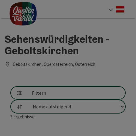
Accesskey
Accesskey
Accesskey
Zum Inhalt
Zur Navigation
Zum Seitenanfang
[0]
[1]
[2]
Deut
Sprach
Sehenswürdigkeiten -
Geboltskirchen
Geboltskirchen, Oberösterreich, Österreich
Filtern
Sortierung
3
Ergebnisse