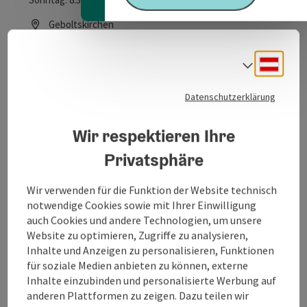
Geboltskirchen
Öffnungszeiten
Dienstag geöffnet
Donnerstag geöffnet
Feiertag geöffnet
DI
DO
FE
Deuts
Sprach
Datenschutzerklärung
Copyri
Wir respektieren Ihre
Trattnach-Ursprung
Privatsphäre
Naturerlebnisweg
Wir verwenden für die Funktion der Website technisch
Der 1,2 km lange Wanderweg führt vom
notwendige Cookies sowie mit Ihrer Einwilligung
Familienausflugsziel „Kohlebahnhof Scheiben“ in
auch Cookies und andere Technologien, um unsere
Geboltskirchen entlang der ehemaligen Kohlebahntrasse
Website zu optimieren, Zugriffe zu analysieren,
Geboltskirchen
zum Trattnach Ursprung.
Inhalte und Anzeigen zu personalisieren, Funktionen
Öffnungszeiten
Montag geöffnet
Dienstag geöffnet
Mittwoch geöffnet
Donnerstag geöffnet
Freitag geöffnet
Samstag geöffnet
Sonntag geöffnet
Feiertag geöffnet
MO
DI
MI
DO
FR
SA
SO
FE
für soziale Medien anbieten zu können, externe
Inhalte einzubinden und personalisierte Werbung auf
anderen Plattformen zu zeigen. Dazu teilen wir