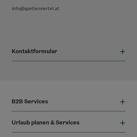
info@quellenviertel.at
Kontaktformular
Konta
B2B Services
B2B 
Urlaub planen & Services
Urla