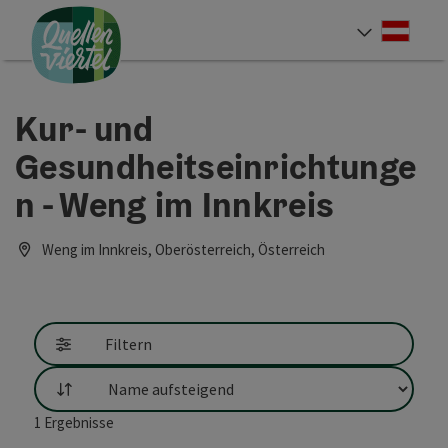
Accesskey
Accesskey
Accesskey
Zum Inhalt
Zur Navigation
Zum Seitenanfang
[0]
[1]
[2]
Deut
Sprach
Kur- und
Gesundheitseinrichtunge
n - Weng im Innkreis
Weng im Innkreis, Oberösterreich, Österreich
Filtern
Sortierung
1
Ergebnisse