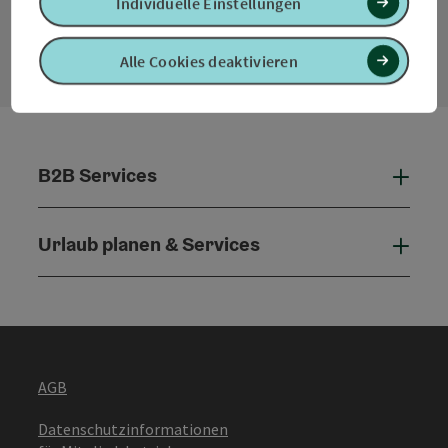
Individuelle Einstellungen
Kontaktformular
Konta
Alle Cookies deaktivieren
B2B Services
B2B 
Urlaub planen & Services
Urla
AGB
Datenschutzinformationen