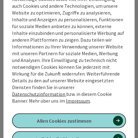
auch Cookies und andere Technologien, um unsere
Website zu optimieren, Zugriffe zu analysieren,
Kontakt
Inhalte und Anzeigen zu personalisieren, Funktionen
für soziale Medien anbieten zu können, externe
Inhalte einzubinden und personalisierte Werbung auf
anderen Plattformen zu zeigen. Dazu teilen wir
Tourismusverband Quellenviertel
Informationen zu Ihrer Verwendung unserer Website
mit unseren Partnern für soziale Medien, Werbung
Promenade 2
und Analysen. Ihre Einwilligung zu technisch nicht
4701 Bad Schallerbach
notwendigen Cookies können Sie jederzeit mit
Wirkung für die Zukunft widerrufen. Weiterführende
Details zu den auf unserer Website eingesetzten
+43 7249 42071 0
Diensten finden Sie in unserer
Datenschutzinformation
bzw. in diesem Cookie
info@quellenviertel.at
Banner.
Mehr über uns im
Impressum
.
Allen Cookies zustimmen