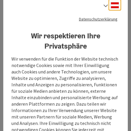
Deuts
Sprach
Datenschutzerklärung
Wir respektieren Ihre
Privatsphäre
Wir verwenden für die Funktion der Website technisch
notwendige Cookies sowie mit Ihrer Einwilligung
auch Cookies und andere Technologien, um unsere
Website zu optimieren, Zugriffe zu analysieren,
Massagestube Sonja
Inhalte und Anzeigen zu personalisieren, Funktionen
Hamminger
für soziale Medien anbieten zu können, externe
Inhalte einzubinden und personalisierte Werbung auf
anderen Plattformen zu zeigen. Dazu teilen wir
.
Informationen zu Ihrer Verwendung unserer Website
Treubach
mit unseren Partnern für soziale Medien, Werbung
Öffnungszeiten
Montag geöffnet
Dienstag geöffnet
Mittwoch geöffnet
Donnerstag geöffnet
Freitag geöffnet
Samstag geöffnet
Sonntag geöffnet
Feiertag geöffnet
MO
DI
MI
DO
FR
SA
SO
FE
und Analysen. Ihre Einwilligung zu technisch nicht
notwendigen Cookies können Sie jederzeit mit