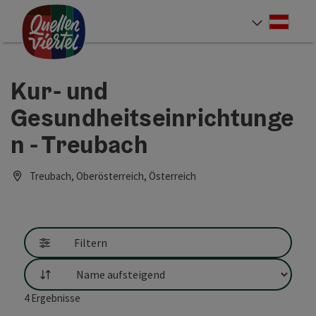
Accesskey
Accesskey
Accesskey
Zum Inhalt
Zur Navigation
Zum Seitenanfang
[0]
[1]
[2]
Deut
Sprach
Kur- und
Gesundheitseinrichtunge
n - Treubach
Treubach, Oberösterreich, Österreich
Filtern
Sortierung
4
Ergebnisse