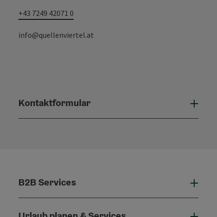
+43 7249 42071 0
info@quellenviertel.at
Kontaktformular
Konta
B2B Services
B2B 
Urlaub planen & Services
Urla