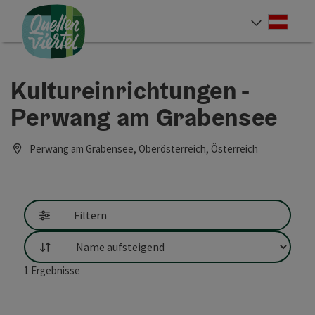
Accesskey
Accesskey
Accesskey
Zum Inhalt
Zur Navigation
Zum Seitenanfang
[0]
[1]
[2]
Deut
Sprach
Kultureinrichtungen -
Perwang am Grabensee
Perwang am Grabensee, Oberösterreich, Österreich
Filtern
Sortierung
1
Ergebnisse