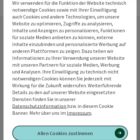
Wir verwenden für die Funktion der Website technisch
notwendige Cookies sowie mit Ihrer Einwilligung
auch Cookies und andere Technologien, um unsere
Website zu optimieren, Zugriffe zu analysieren,
Inhalte und Anzeigen zu personalisieren, Funktionen
für soziale Medien anbieten zu können, externe
Kontakt
Inhalte einzubinden und personalisierte Werbung auf
anderen Plattformen zu zeigen. Dazu teilen wir
Informationen zu Ihrer Verwendung unserer Website
mit unseren Partnern für soziale Medien, Werbung
Tourismusverband Quellenviertel
und Analysen. Ihre Einwilligung zu technisch nicht
notwendigen Cookies können Sie jederzeit mit
Promenade 2
Wirkung für die Zukunft widerrufen. Weiterführende
4701 Bad Schallerbach
Details zu den auf unserer Website eingesetzten
Diensten finden Sie in unserer
Datenschutzinformation
bzw. in diesem Cookie
+43 7249 42071 0
Banner.
Mehr über uns im
Impressum
.
info@quellenviertel.at
Allen Cookies zustimmen