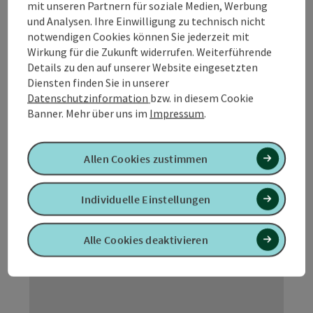
mit unseren Partnern für soziale Medien, Werbung
Bramberger
und Analysen. Ihre Einwilligung zu technisch nicht
notwendigen Cookies können Sie jederzeit mit
Der Radshop und Fahrradverleih Bramberger ist bekannt
Wirkung für die Zukunft widerrufen. Weiterführende
für kompetente Beratung, guten Service und faire Preise.
Details zu den auf unserer Website eingesetzten
Zusätzlich erhält man auch Angelzubehör.
Diensten finden Sie in unserer
Mining
Datenschutzinformation
bzw. in diesem Cookie
Öffnungszeiten
Montag geöffnet
Dienstag geöffnet
Mittwoch geöffnet
Donnerstag geöffnet
Freitag geöffnet
Samstag geöffnet
Feiertag geöffnet
MO
DI
MI
DO
FR
SA
FE
Banner.
Mehr über uns im
Impressum
.
Allen Cookies zustimmen
Individuelle Einstellungen
Alle Cookies deaktivieren