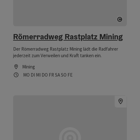
Copyrig
Römerradweg Rastplatz Mining
Der Römerradweg Rastplatz Mining lädt die Radfahrer
jederzeit zum Verweilen und Kraft tanken ein.
Mining
Öffnungszeiten
Montag geöffnet
Dienstag geöffnet
Mittwoch geöffnet
Donnerstag geöffnet
Freitag geöffnet
Samstag geöffnet
Sonntag geöffnet
Feiertag geöffnet
MO
DI
MI
DO
FR
SA
SO
FE