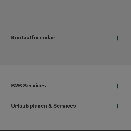
Kontaktformular
Konta
B2B Services
B2B 
Urlaub planen & Services
Urla