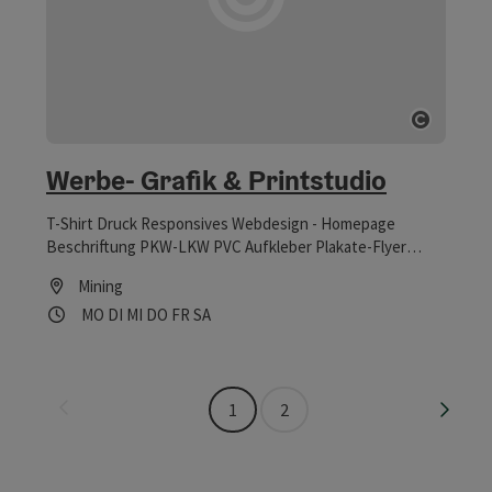
Copyrig
Werbe- Grafik & Printstudio
T-Shirt Druck Responsives Webdesign - Homepage
Beschriftung PKW-LKW PVC Aufkleber Plakate-Flyer
Sticker Werbebanner Doming 3D
Mining
Öffnungszeiten
Montag geöffnet
Dienstag geöffnet
Mittwoch geöffnet
Donnerstag geöffnet
Freitag geöffnet
Samstag geöffnet
MO
DI
MI
DO
FR
SA
Seite zurück
Seite 
1
2