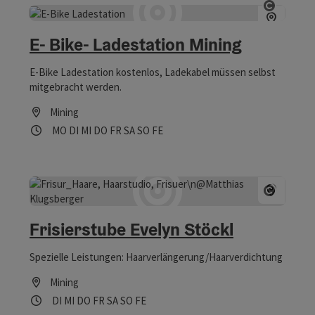
Copyrig
E- Bike- Ladestation Mining
E-Bike Ladestation kostenlos, Ladekabel müssen selbst
mitgebracht werden.
Mining
Öffnungszeiten
Montag geöffnet
Dienstag geöffnet
Mittwoch geöffnet
Donnerstag geöffnet
Freitag geöffnet
Samstag geöffnet
Sonntag geöffnet
Feiertag geöffnet
MO
DI
MI
DO
FR
SA
SO
FE
Copyrig
Frisierstube Evelyn Stöckl
Spezielle Leistungen: Haarverlängerung/Haarverdichtung
Mining
Öffnungszeiten
Dienstag geöffnet
Mittwoch geöffnet
Donnerstag geöffnet
Freitag geöffnet
Samstag geöffnet
Sonntag geöffnet
Feiertag geöffnet
DI
MI
DO
FR
SA
SO
FE