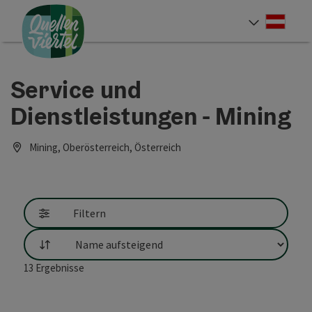
Accesskey
Accesskey
Accesskey
Zum Inhalt
Zur Navigation
Zum Seitenanfang
[0]
[1]
[2]
Deut
Sprach
Service und
Dienstleistungen - Mining
Mining, Oberösterreich, Österreich
Filtern
Sortierung
13
Ergebnisse