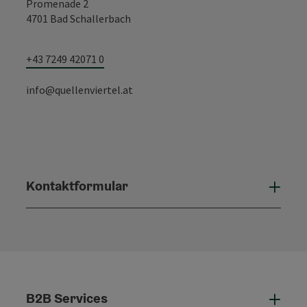
Promenade 2
4701 Bad Schallerbach
+43 7249 42071 0
info@quellenviertel.at
Kontaktformular
Konta
B2B Services
B2B 