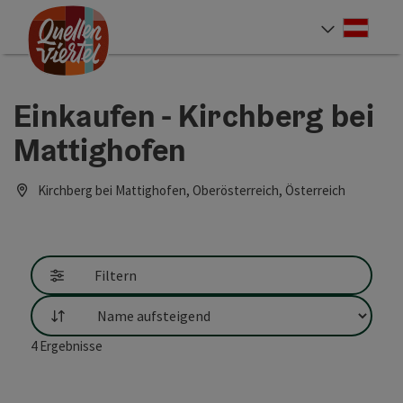
Accesskey
Accesskey
Accesskey
Zum Inhalt
Zur Navigation
Zum Seitenanfang
[0]
[1]
[2]
Deut
Sprach
Einkaufen - Kirchberg bei
Mattighofen
Kirchberg bei Mattighofen, Oberösterreich, Österreich
Filtern
Sortierung
4
Ergebnisse