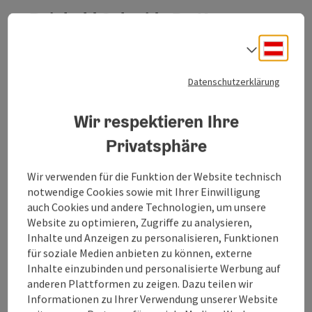
Gebrauchtrad an. Unser Homepage: www.kirchberg-
Reinhold Schmid - Da Krama z
bikes.at
´Kirchberg
Deuts
Sprach
Der Krama ´z Kirchberg ist ein ganz ursprünglicher und
uriger Kult-Krama. Wie früher finden Sie hier alles, was das
Datenschutzerklärung
Herz begehrt, in außergewöhnlich guter Qualität, egal ob
Kirchberg bei Mattighofen
Bio, Fleisch-/Wurstwaren oder hochwertige
Wir respektieren Ihre
Öffnungszeiten
Montag geöffnet
Dienstag geöffnet
Mittwoch geöffnet
Donnerstag geöffnet
Freitag geöffnet
Samstag geöffnet
MO
DI
MI
DO
FR
SA
Milchprodukte. Hier bekommen Sie eine zünftige Jause,
den besten Kaffee der Region oder auch einfach Waren
Privatsphäre
des täglichen Bedarfs. Schauen Sie vorbei beim Krama z
´Kirchberg, dem Geschäft mit Herz!
Wir verwenden für die Funktion der Website technisch
notwendige Cookies sowie mit Ihrer Einwilligung
auch Cookies und andere Technologien, um unsere
Website zu optimieren, Zugriffe zu analysieren,
Inhalte und Anzeigen zu personalisieren, Funktionen
Copyrig
für soziale Medien anbieten zu können, externe
Seppenbauer Angus Rindfleisch
Inhalte einzubinden und personalisierte Werbung auf
anderen Plattformen zu zeigen. Dazu teilen wir
Bio-Hofladen - Direktvermarkter von Bio Angus
Informationen zu Ihrer Verwendung unserer Website
Rindfleisch.