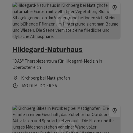
Hildegard-Naturhaus
"DAS" Therapiezentrum für Hildegard-Medizin in
Oberösterreich
Kirchberg bei Mattighofen
Öffnungszeiten
Montag geöffnet
Dienstag geöffnet
Mittwoch geöffnet
Donnerstag geöffnet
Freitag geöffnet
Samstag geöffnet
MO
DI
MI
DO
FR
SA