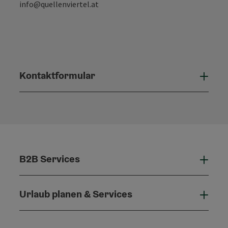
info@quellenviertel.at
Kontaktformular
Konta
B2B Services
B2B 
Urlaub planen & Services
Urla