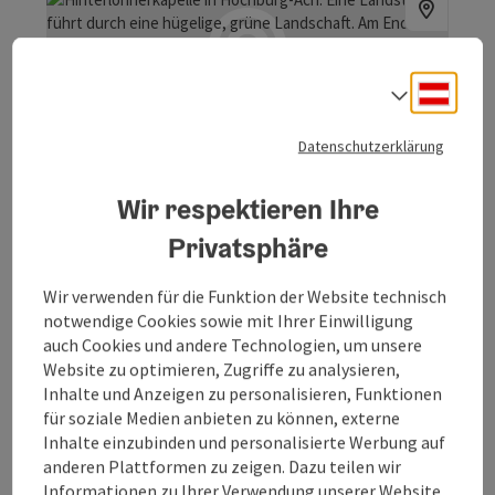
Deuts
Sprach
Copyrig
Hinterlohnerkapelle
Datenschutzerklärung
In vielen Orten künden Kapellen vom religiösen Sinn der
Wir respektieren Ihre
Bevölkerung. Eine sehenswerte ist die Hinterlohner-
Kapelle in Geretsdorf.
Privatsphäre
Hochburg-Ach
Öffnungszeiten
Wir verwenden für die Funktion der Website technisch
notwendige Cookies sowie mit Ihrer Einwilligung
auch Cookies und andere Technologien, um unsere
Website zu optimieren, Zugriffe zu analysieren,
Inhalte und Anzeigen zu personalisieren, Funktionen
für soziale Medien anbieten zu können, externe
Copyrig
Inhalte einzubinden und personalisierte Werbung auf
Johannesbrunnen
anderen Plattformen zu zeigen. Dazu teilen wir
Informationen zu Ihrer Verwendung unserer Website