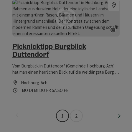
Burganlage in Burghausen und findet verschiedene
Picknickplätze. Start der Wanderung ist das Waldgasthaus
Naturfreunde.
Copyrig
Picknicktipp Burgblick
Duttendorf
Vom Burgblick in Duttendorf (Gemeinde Hochburg-Ach)
hat man einen herrlichen Blick auf die weltlängste Burg in
Burghausen. Ein Kinderspielplatz und Gymnastikgeräte
Hochburg-Ach
für Erwachsene sorgen für Abwechslung.
Öffnungszeiten
Montag geöffnet
Dienstag geöffnet
Mittwoch geöffnet
Donnerstag geöffnet
Freitag geöffnet
Samstag geöffnet
Sonntag geöffnet
Feiertag geöffnet
MO
DI
MI
DO
FR
SA
SO
FE
Seite zurück
Seite 
1
2