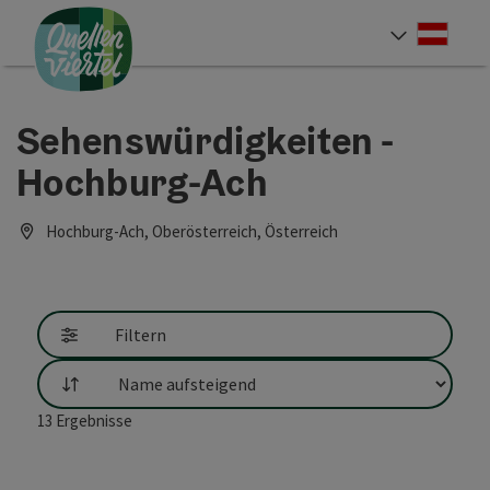
Accesskey
Accesskey
Accesskey
Zum Inhalt
Zur Navigation
Zum Seitenanfang
[0]
[1]
[2]
Deut
Sprach
Sehenswürdigkeiten -
Hochburg-Ach
Hochburg-Ach, Oberösterreich, Österreich
Filtern
Sortierung
13
Ergebnisse