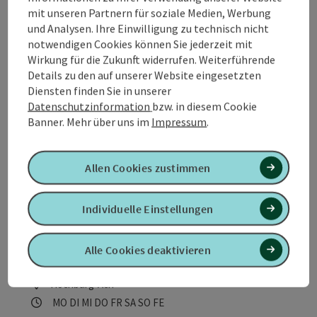
mit unseren Partnern für soziale Medien, Werbung
Am Fuße des Hochburger Kirchberges befindet sich der
und Analysen. Ihre Einwilligung zu technisch nicht
"Johannesbrunnen".
notwendigen Cookies können Sie jederzeit mit
Hochburg-Ach
Wirkung für die Zukunft widerrufen. Weiterführende
Öffnungszeiten
Montag geöffnet
Dienstag geöffnet
Mittwoch geöffnet
Donnerstag geöffnet
Freitag geöffnet
Samstag geöffnet
Sonntag geöffnet
Feiertag geöffnet
MO
DI
MI
DO
FR
SA
SO
FE
Details zu den auf unserer Website eingesetzten
Diensten finden Sie in unserer
Datenschutzinformation
bzw. in diesem Cookie
Banner.
Mehr über uns im
Impressum
.
Allen Cookies zustimmen
Copyrig
Individuelle Einstellungen
Pfarrkirche Hochburg
Die Pfarrkirche Hochburg ist eine einschiffige,
Alle Cookies deaktivieren
spätgotische Kirche, die als Vertreter der
"Sechseckkirchen" baugeschichtlich sehr interessant.
Hochburg-Ach
Öffnungszeiten
Montag geöffnet
Dienstag geöffnet
Mittwoch geöffnet
Donnerstag geöffnet
Freitag geöffnet
Samstag geöffnet
Sonntag geöffnet
Feiertag geöffnet
MO
DI
MI
DO
FR
SA
SO
FE