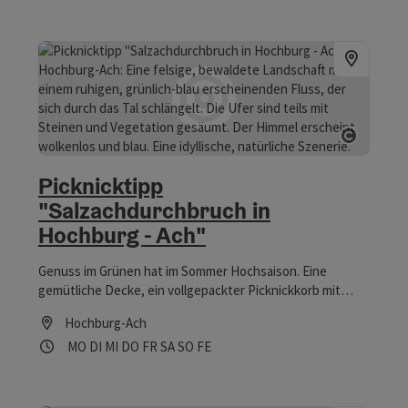
Copyrig
Picknicktipp
"Salzachdurchbruch in
Hochburg - Ach"
Genuss im Grünen hat im Sommer Hochsaison. Eine
gemütliche Decke, ein vollgepackter Picknickkorb mit
regionalen Köstlichkeiten inmitten der Natur! Picknicktipp
Hochburg-Ach
im Quellenviertel: Den Salzach-Durchbruck erreicht man
Öffnungszeiten
Montag geöffnet
Dienstag geöffnet
Mittwoch geöffnet
Donnerstag geöffnet
Freitag geöffnet
Samstag geöffnet
Sonntag geöffnet
Feiertag geöffnet
MO
DI
MI
DO
FR
SA
SO
FE
von der alten Brücke in Ach zu Fuß in ungefähr einer
halbe Stunde. Bei einer Wanderung entlang des
Salzachufers zum wild-romatischen Salzachdurchbruch
genießt man traumhafte Aussichten auf die weltlängste