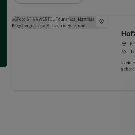
ie Liste stehen Filter zur Verfügung mit denen die Auswahl ver
Hof
Ki
Lo
In eine
geboren
hübsch
Familie
Fotogra
eine Id
und de