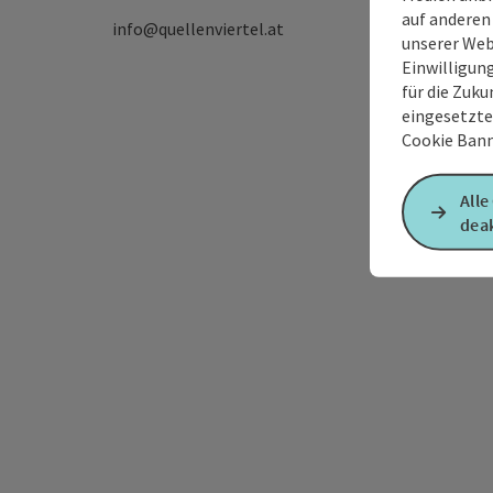
auf anderen
info@quellenviertel.at
unserer Web
Einwilligun
für die Zuku
eingesetzte
Cookie Bann
Alle
deak