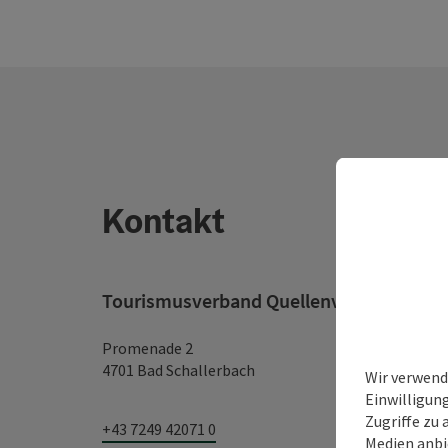
Kontakt
Tourismusverband Quellenviertel
Promenade 2
4701 Bad Schallerbach
Wir verwend
Einwilligun
Zugriffe zu 
+43 7249 42071 0
Medien anbi