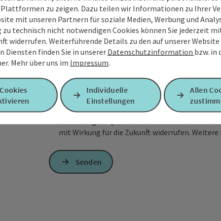
 Plattformen zu zeigen. Dazu teilen wir Informationen zu Ihrer 
site mit unseren Partnern für soziale Medien, Werbung und Analys
g zu technisch nicht notwendigen Cookies können Sie jederzeit m
nft widerrufen. Weiterführende Details zu den auf unserer Website
n Diensten finden Sie in unserer
Datenschutzinformation
bzw. in
Zum Schutz vor Spam wird Google reCAPTCHA
er.
Mehr über uns im
Impressum
.
personenbezogene Daten (z. B. die IP-Adresse
Absenden des Formulars werden die dafür erfor
ist eine Kontaktaufnahme jederzeit per E-Ma
 Cookies
Individuelle
Allen Co
tivieren
Einstellungen
zustimm
Ja, ich möchte den Newsletter mit Infos zu An
Urlaubsregion Quellenviertel erhalten. Diese Ei
mit Wirkung für die Zukunft widerrufen. Weitere 
Senden