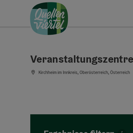
Accesskey
Accesskey
Accesskey
Zum Inhalt
Zur Navigation
Zum Seitenanfang
[0]
[1]
[2]
Veranstaltungszentre
Kirchheim im Innkreis, Oberösterreich, Österreich