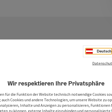
Deutsch
Ihre Nachricht
Datenschut
Felder mit
*
sind Pflichtfelder
Wir respektieren Ihre Privatsphäre
Vorname
Nachname
en für die Funktion der Website technisch notwendige Cookies sow
g auch Cookies und andere Technologien, um unsere Website zu op
analysieren, Inhalte und Anzeigen zu personalisieren, Funktionen f
Unverbindliche Anfrage
*
eten zu können, externe Inhalte einzubinden und personalisiert