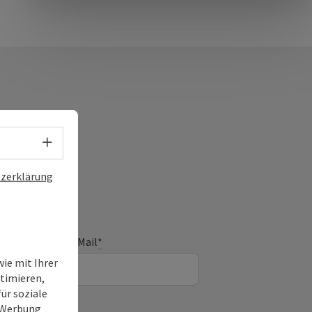
Sprachwahl - Menü öffnen
zerklärung
E-Mail
*
ie mit Ihrer
timieren,
ür soziale
e Werbung