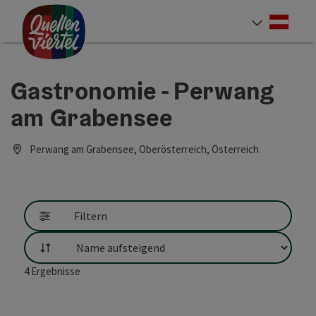
Accesskey
Accesskey
Accesskey
Zum Inhalt
Zur Navigation
Zum Seitenanfang
[0]
[1]
[2]
Deut
Sprach
Gastronomie - Perwang
am Grabensee
Perwang am Grabensee, Oberösterreich, Österreich
Filtern
Sortierung
4
Ergebnisse