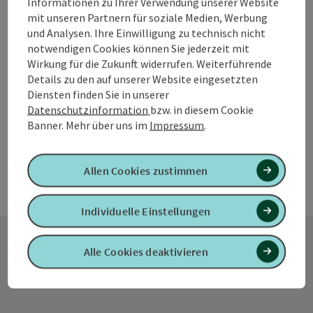
Informationen zu Ihrer Verwendung unserer Website
Buffet / Imbiss / Fastfood
mit unseren Partnern für soziale Medien, Werbung
und Analysen. Ihre Einwilligung zu technisch nicht
Qualität und Genuss
notwendigen Cookies können Sie jederzeit mit
Wirkung für die Zukunft widerrufen. Weiterführende
Öffnungszeiten
Montag geöffnet
Dienstag geöffnet
Mittwoch geöffnet
Donnerstag geöffnet
Freitag geöffnet
Sonntag geöffnet
Feiertag geöffnet
MO
DI
MI
DO
FR
SO
FE
Details zu den auf unserer Website eingesetzten
Diensten finden Sie in unserer
Datenschutzinformation
bzw. in diesem Cookie
Banner.
Mehr über uns im
Impressum
.
Allen Cookies zustimmen
Individuelle Einstellungen
Alle Cookies deaktivieren
Kontakt