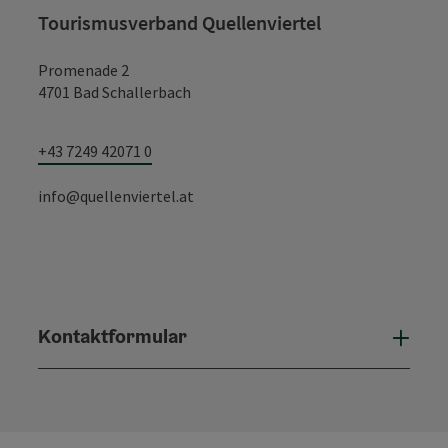
Tourismusverband Quellenviertel
Promenade 2
4701 Bad Schallerbach
+43 7249 42071 0
info@quellenviertel.at
Kontaktformular
Konta