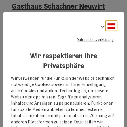
Gasthaus Schachner Neuwirt
Perwang am Grabensee
Gasthaus / Wirtshaus
Deuts
Sprach
Wir verwöhnen unsere Gäste mit Hausmannskost.
Datenschutzerklärung
Öffnungszeiten
Montag geöffnet
Dienstag geöffnet
Donnerstag geöffnet
Freitag geöffnet
Samstag geöffnet
Sonntag geöffnet
Feiertag geöffnet
MO
DI
DO
FR
SA
SO
FE
Wir respektieren Ihre
Privatsphäre
Wir verwenden für die Funktion der Website technisch
notwendige Cookies sowie mit Ihrer Einwilligung
auch Cookies und andere Technologien, um unsere
Website zu optimieren, Zugriffe zu analysieren,
Inhalte und Anzeigen zu personalisieren, Funktionen
für soziale Medien anbieten zu können, externe
Hauer, Dorfmetzgerei & Imbiss
Inhalte einzubinden und personalisierte Werbung auf
anderen Plattformen zu zeigen. Dazu teilen wir
Perwang am Grabensee