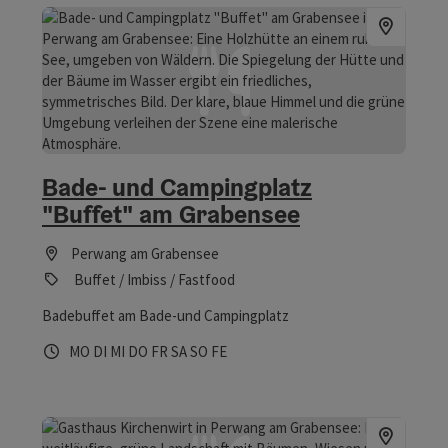
Bade- und Campingplatz
"Buffet" am Grabensee
Perwang am Grabensee
Buffet / Imbiss / Fastfood
Badebuffet am Bade-und Campingplatz
Öffnungszeiten
Montag geöffnet
Dienstag geöffnet
Mittwoch geöffnet
Donnerstag geöffnet
Freitag geöffnet
Samstag geöffnet
Sonntag geöffnet
Feiertag geöffnet
MO
DI
MI
DO
FR
SA
SO
FE