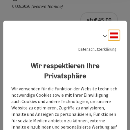
07.08.2026
(weitere Termine)
buchba
ab € 45,00
Deuts
Sprach
Datenschutzerklärung
Museum Obernberg am Inn mit
Wir respektieren Ihre
Führung am Kulturrundgang
Privatsphäre
Obernberg am Inn
Wir verwenden für die Funktion der Website technisch
Angebot
notwendige Cookies sowie mit Ihrer Einwilligung
Zeitraum
auch Cookies und andere Technologien, um unsere
07.08.2026
(weitere Termine)
Website zu optimieren, Zugriffe zu analysieren,
buchba
Inhalte und Anzeigen zu personalisieren, Funktionen
ab € 4,50
für soziale Medien anbieten zu können, externe
Inhalte einzubinden und personalisierte Werbung auf