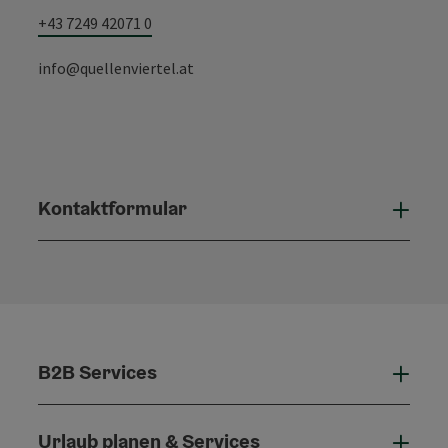
+43 7249 42071 0
info@quellenviertel.at
Kontaktformular
Konta
B2B Services
B2B 
Urlaub planen & Services
Urla