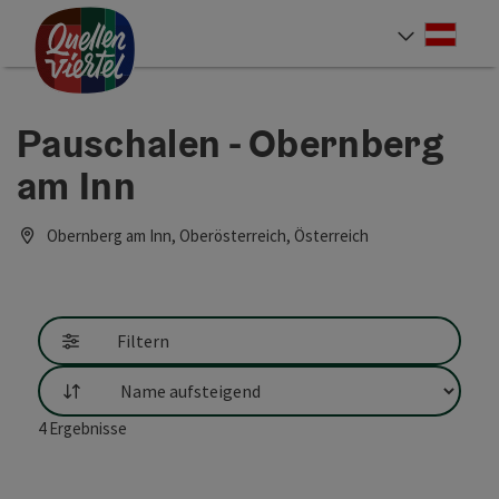
Accesskey
Accesskey
Accesskey
Zum Inhalt
Zur Navigation
Zum Seitenanfang
[0]
[1]
[2]
Deut
Sprach
Pauschalen - Obernberg
am Inn
Obernberg am Inn, Oberösterreich, Österreich
Filtern
Sortierung
4
Ergebnisse