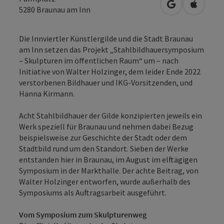
in Google Map
in Apple
5280
Braunau am Inn
Die Innviertler Künstlergilde und die Stadt Braunau
am Inn setzen das Projekt „Stahlbildhauersymposium
– Skulpturen im öffentlichen Raum“ um – nach
Initiative von Walter Holzinger, dem leider Ende 2022
verstorbenen Bildhauer und IKG-Vorsitzenden, und
Hanna Kirmann.
Acht Stahlbildhauer der Gilde konzipierten jeweils ein
Werk speziell für Braunau und nehmen dabei Bezug
beispielsweise zur Geschichte der Stadt oder dem
Stadtbild rund um den Standort. Sieben der Werke
entstanden hier in Braunau, im August im elftägigen
Symposium in der Markthalle. Der achte Beitrag, von
Walter Holzinger entworfen, wurde außerhalb des
Symposiums als Auftragsarbeit ausgeführt.
Vom Symposium zum Skulpturenweg