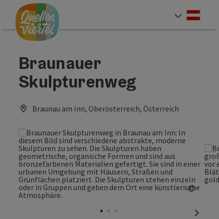
Accesskey
Accesskey
Accesskey
Zum Inhalt
Zur Navigation
Zum Seitenanfang
[0]
[1]
[2]
Deut
Sprach
Braunauer
Skulpturenweg
Braunau am Inn, Oberösterreich, Österreich
©
Copyri
nächst