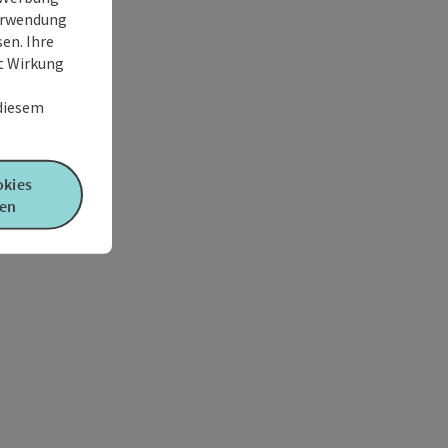
Verwendung
en. Ihre
it Wirkung
 diesem
okies
en