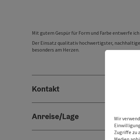
Mit gutem Gespür für Form und Farbe entwerfe ich
Der Einsatz qualitativ hochwertigster, nachhaltige
besonders am Herzen.
Kontakt
Anreise/Lage
Wir verwend
Einwilligun
Zugriffe zu 
Medien anbi