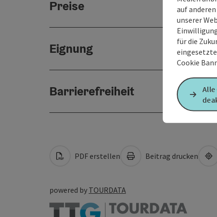
Preise
auf anderen
unserer Web
Einwilligun
für die Zuku
Eignung
eingesetzte
Cookie Bann
Barrierefreiheit
Alle
deak
PDF erstellen
Beitrag drucken
powered by
TOURDATA