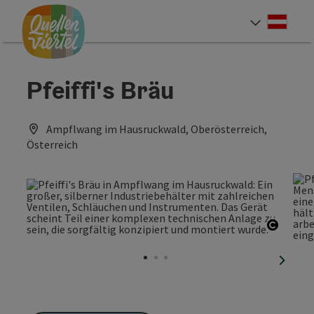
Accesskey
Accesskey
Accesskey
Zum Inhalt
Zur Navigation
Zum Seitenanfang
[0]
[1]
[2]
Deut
Sprach
Pfeiffi's Bräu
Ampflwang im Hausruckwald, Oberösterreich,
Österreich
Copyri
nächst