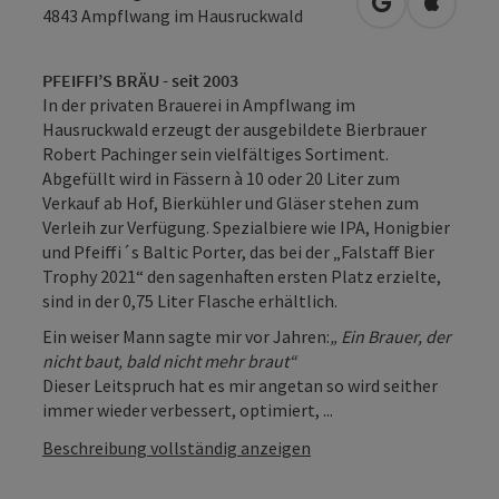
in Google Map
in Apple
4843
Ampflwang im Hausruckwald
PFEIFFI’S BRÄU - seit 2003
In der privaten Brauerei in Ampflwang im
Hausruckwald erzeugt der ausgebildete Bierbrauer
Robert Pachinger sein vielfältiges Sortiment.
Abgefüllt wird in Fässern à 10 oder 20 Liter zum
Verkauf ab Hof, Bierkühler und Gläser stehen zum
Verleih zur Verfügung. Spezialbiere wie IPA, Honigbier
und Pfeiffi´s Baltic Porter, das bei der „Falstaff Bier
Trophy 2021“ den sagenhaften ersten Platz erzielte,
sind in der 0,75 Liter Flasche erhältlich.
Ein weiser Mann sagte mir vor Jahren:
„ Ein Brauer, der
nicht baut, bald nicht mehr braut“
Dieser Leitspruch hat es mir angetan so wird seither
immer wieder verbessert, optimiert, ...
Beschreibung vollständig anzeigen