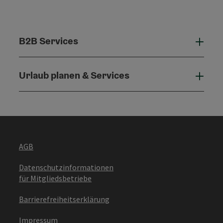
B2B Services
B2B 
Urlaub planen & Services
Urla
AGB
Datenschutzinformationen
für Mitgliedsbetriebe
Barrierefreiheitserklärung
Impressum