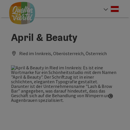
Accesskey
Accesskey
Accesskey
Zum Inhalt
Zur Navigation
Zum Seitenanfang
[0]
[1]
[2]
Deut
Sprach
April & Beauty
Ried im Innkreis, Oberösterreich, Österreich
Copyrig