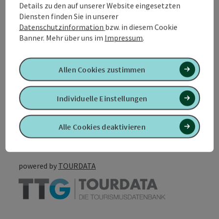
Details zu den auf unserer Website eingesetzten
Diensten finden Sie in unserer
Eignung
Datenschutzinformation
bzw. in diesem Cookie
Banner.
Mehr über uns im
Impressum
.
Barrierefreiheit
Allen Cookies zustimmen
Individuelle Einstellungen
PDF erstellen
In der Nähe
Alle Cookies deaktivieren
Beitrag drucken
powered by
TOURDATA