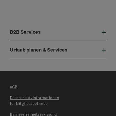
B2B Services
B2B 
Urlaub planen & Services
Urla
AGB
Datenschutzinformationen
für Mitgliedsbetriebe
Barrierefreiheitserklärung