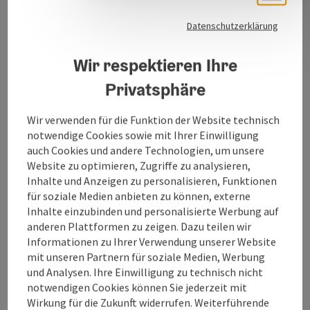
Sommerbühne am Neptunbrunnen in Ried!
Datenschutzerklärung
Der Vorplatz der Volksschule 1 in Ried bietet sich in
der schulfreien Zeit als Sommerbühne an. Der
Wir respektieren Ihre
Spielplatz und die Kinder werden in das Konzept
Privatsphäre
miteingebunden. Die Lage im Zentrum der Stadt und
die angrenzenden Parkplätze sind optimale
Wir verwenden für die Funktion der Website technisch
Voraussetzungen. Die Bäume bieten eine natürliche
notwendige Cookies sowie mit Ihrer Einwilligung
Beschattung an heißen Tagen.
auch Cookies und andere Technologien, um unsere
Website zu optimieren, Zugriffe zu analysieren,
Inhalte und Anzeigen zu personalisieren, Funktionen
für soziale Medien anbieten zu können, externe
Inhalte einzubinden und personalisierte Werbung auf
Kontakt
anderen Plattformen zu zeigen. Dazu teilen wir
Informationen zu Ihrer Verwendung unserer Website
Öffnungszeiten
mit unseren Partnern für soziale Medien, Werbung
und Analysen. Ihre Einwilligung zu technisch nicht
notwendigen Cookies können Sie jederzeit mit
Anreise/Lage
Wirkung für die Zukunft widerrufen. Weiterführende