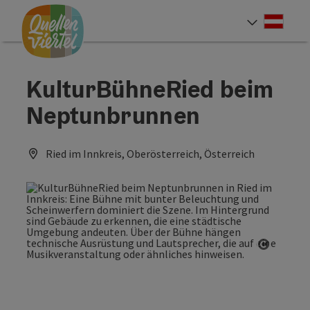
Accesskey
Accesskey
Accesskey
Zum Inhalt
Zur Navigation
Zum Seitenanfang
[0]
[1]
[2]
Deut
Sprach
KulturBühneRied beim
Neptunbrunnen
Ried im Innkreis, Oberösterreich, Österreich
Copyrig