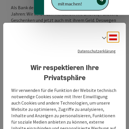
mitmachen!
Als Bank der Post machen wir das Gleich, wie vor 2.000
Jahren: Wir verbinden Menschen. Mit Briefen, Paketen,
Geschenken und jetzt auch mit ihrem Geld. Deswegen
sind wir überall dort, wo die Post ist.
Deuts
Sprach
Verfügbare Services:
Bankbetreuer vor Ort
Datenschutzerklärung
Geld einzahlen
Geld auszahlen
Geld überweisen
Wir respektieren Ihre
RIA Money Transfer
Privatsphäre
Weitere Schalterleistungen
SB-Kontoservice nutzen
Barrierefrei hineingehen
Wir verwenden für die Funktion der Website technisch
SB Zone 24/7
notwendige Cookies sowie mit Ihrer Einwilligung
Pakete abholen (Abholstation)
auch Cookies und andere Technologien, um unsere
Energiekosten einsparen
Website zu optimieren, Zugriffe zu analysieren,
A1 Produkte und Services kennenlernen
Inhalte und Anzeigen zu personalisieren, Funktionen
Lotto Quick-Annahmestelle
für soziale Medien anbieten zu können, externe
Möglichkeit zu kopieren
Inhalte einzubinden und personalisierte Werbung auf