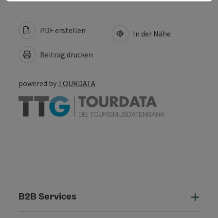
PDF erstellen
In der Nähe
Beitrag drucken
powered by
TOURDATA
B2B Services
B2B 