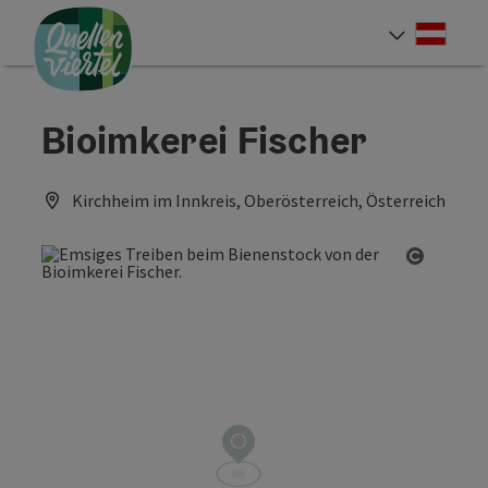
Accesskey
Accesskey
Accesskey
Zum Inhalt
Zur Navigation
Zum Seitenanfang
[0]
[1]
[2]
Deut
Sprach
Bioimkerei Fischer
Kirchheim im Innkreis, Oberösterreich, Österreich
Copyrig