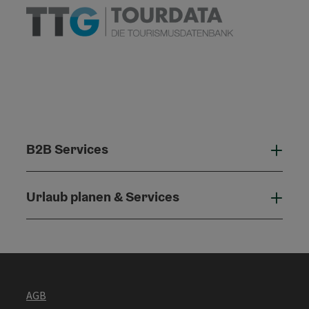
B2B Services
B2B 
Urlaub planen & Services
Urla
AGB