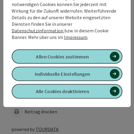
notwendigen Cookies können Sie jederzeit mit
Auszeichnungen
Wirkung für die Zukunft widerrufen. Weiterführende
Details zu den auf unserer Website eingesetzten
Kooperationen
Diensten finden Sie in unserer
Datenschutzinformation
bzw. in diesem Cookie
Banner.
Mehr über uns im
Impressum
.
Eignung
Allen Cookies zustimmen
Barrierefreiheit
Individuelle Einstellungen
Alle Cookies deaktivieren
PDF erstellen
In der Nähe
Beitrag drucken
powered by
TOURDATA