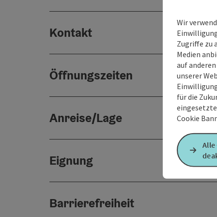
Wir verwend
Kontakt
Einwilligun
Zugriffe zu 
Medien anbi
auf anderen
Öffnungszeiten
unserer Web
Einwilligun
für die Zuku
eingesetzte
Anreise/Lage
Cookie Bann
Alle
deak
Eignung
Barrierefreiheit