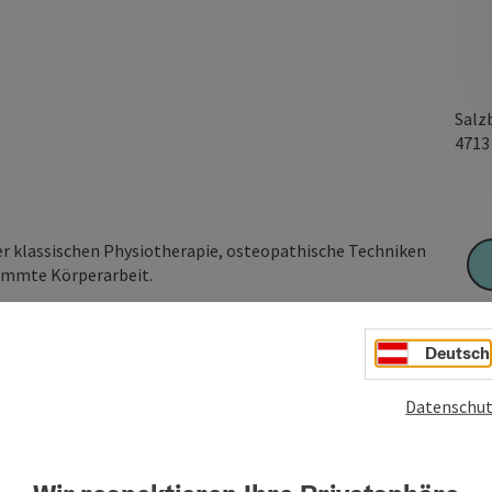
Salz
471
 klassischen Physiotherapie, osteopathische Techniken
timmte Körperarbeit.
gig gestalteten Praxis in 4713 Gallspach, Salzburgerstraße
Deutsch
 klassischen Physiotherapie, osteopathische Techniken
timmte Körperarbeit.
Datenschut
epage.