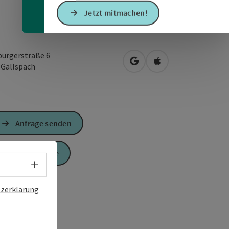
Jetzt mitmachen!
burgerstraße 6
in Google Maps öffnen
in Apple Maps öffn
3
Gallspach
Anfrage senden
Zur Website
Sprachwahl - Menü öffnen
zerklärung