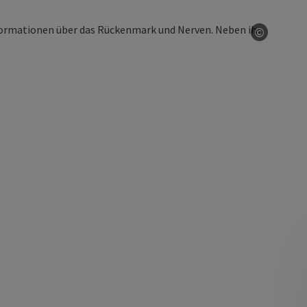
©
Copyrig