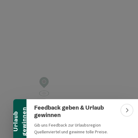
ht öffnen
Banner einklappen
Feedback geben & Urlaub
n
Bann
gewinnen
U
r
l
a
u
b
g
e
w
i
n
n
e
Gib uns Feedback zur Urlaubsregion
Quellenviertel und gewinne tolle Preise.