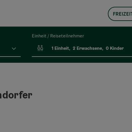
FREIZEI
Einheit / Reiseteilnehmer
1
Einheit
,
2
Erwachsene
,
0
Kinder
Einheitenanzahl und Personenfelder
ndorfer