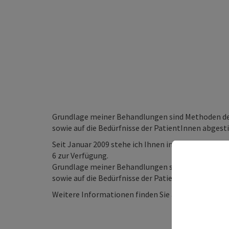
Grundlage meiner Behandlungen sind Methoden der
sowie auf die Bedürfnisse der PatientInnen abges
Seit Januar 2009 stehe ich Ihnen in meiner großzü
6 zur Verfügung.
Grundlage meiner Behandlungen sind Methoden der
sowie auf die Bedürfnisse der PatientInnen abges
Weitere Informationen finden Sie auf meiner Hom