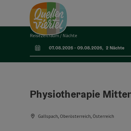
Accesskey
Accesskey
Accesskey
Zum Inhalt
Zur Navigation
Zum Seitenanfang
[0]
[1]
[2]
Reisezeitraum / Nächte
07.08.2026
-
09.08.2026
,
2
Nächte
An- und Abreisefelder
Physiotherapie Mitte
Gallspach, Oberösterreich, Österreich