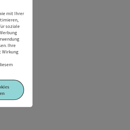
ie mit Ihrer
timieren,
ür soziale
e Werbung
Verwendung
en. Ihre
it Wirkung
 diesem
okies
en