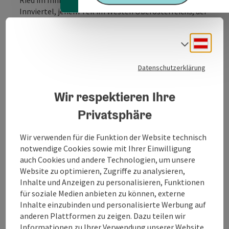
Innviertel, jenem Teil im Westen Oberösterreichs, der
an Bayern grenzt.
Ab dem Gründungsjahr der Stadtkapelle im Jahr 1779
Deuts
Sprach
(Innviertel kam zu Österreich) wird erstmals eine
Marktmusik erwähnt, in welcher als 1.Kapellmeister
Datenschutzerklärung
Herr Gregor Vielweib fungierte. Später wurde diese
Kapelle als Korpsmusik für geraume Zeit in die
Wir respektieren Ihre
Bürgergarde eingegliedert, eher aus dieser wieder eine
eigener Verein entstand.
Privatsphäre
Seit 1980 nimmt das Orchester immer wieder an
Konzertwertungsspielen erfolgreich teil. In all den
Wir verwenden für die Funktion der Website technisch
Jahren begab sich das Orchester bei diesen
notwendige Cookies sowie mit Ihrer Einwilligung
Wertungen auf ein beachtliches Niveau.
auch Cookies und andere Technologien, um unsere
Für diese ausgezeichneten Leistungen wurde dem
Website zu optimieren, Zugriffe zu analysieren,
Verein im Jahr ...
Inhalte und Anzeigen zu personalisieren, Funktionen
Beschreibung vollständig anzeigen
für soziale Medien anbieten zu können, externe
Inhalte einzubinden und personalisierte Werbung auf
anderen Plattformen zu zeigen. Dazu teilen wir
Informationen zu Ihrer Verwendung unserer Website