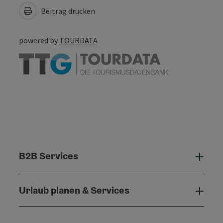
Beitrag drucken
powered by
TOURDATA
B2B Services
B2B 
Urlaub planen & Services
Urla