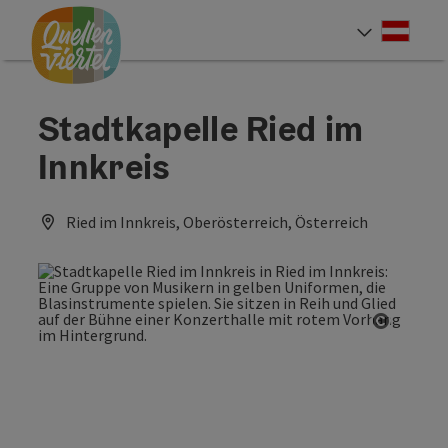
Accesskey
Accesskey
Accesskey
Zum Inhalt
Zur Navigation
Zum Seitenanfang
[0]
[1]
[2]
Deut
Sprach
Stadtkapelle Ried im
Innkreis
Ried im Innkreis, Oberösterreich, Österreich
Copyrig