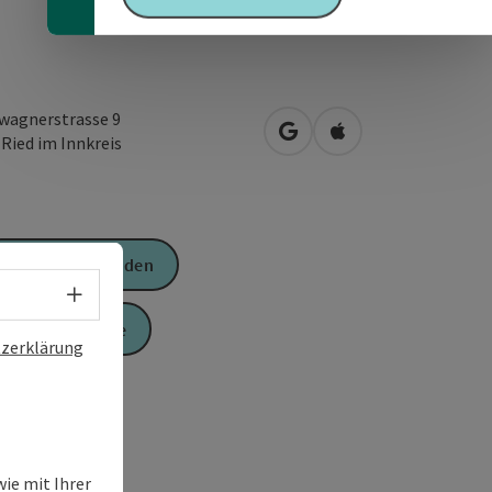
wagnerstrasse 9
in Google Maps öffnen
in Apple Maps öffn
0
Ried im Innkreis
Anfrage senden
Sprachwahl - Menü öffnen
Zur Website
zerklärung
ie mit Ihrer