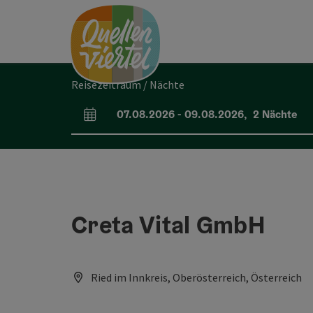
Accesskey
Accesskey
Accesskey
Zum Inhalt
Zur Navigation
Zum Seitenanfang
[0]
[1]
[2]
Reisezeitraum / Nächte
07.08.2026
-
09.08.2026
,
2
Nächte
An- und Abreisefelder
Creta Vital GmbH
Ried im Innkreis, Oberösterreich, Österreich