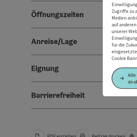
Einwilligun
Zugriffe zu 
Öffnungszeiten
Medien anbi
auf anderen
unserer Web
Einwilligun
Anreise/Lage
für die Zuku
eingesetzte
Cookie Bann
Eignung
Alle
deak
Barrierefreiheit
PDF erstellen
Beitrag drucken