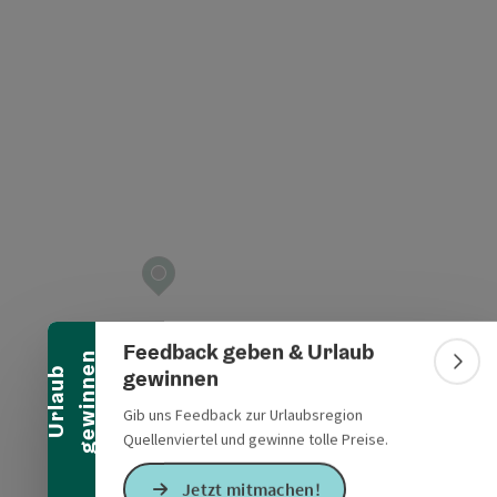
t öffnen
Banner einklappen
Feedback geben & Urlaub
n
Bann
gewinnen
U
r
l
a
u
b
g
e
w
i
n
n
e
Gib uns Feedback zur Urlaubsregion
Quellenviertel und gewinne tolle Preise.
Jetzt mitmachen!