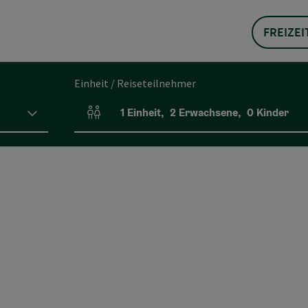
FREIZEI
Einheit / Reiseteilnehmer
1
Einheit
,
2
Erwachsene
,
0
Kinder
Einheitenanzahl und Personenfelder