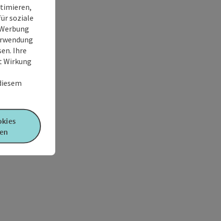
timieren,
ür soziale
e Werbung
Verwendung
en. Ihre
it Wirkung
 diesem
okies
en