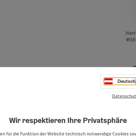
Hart
491
egend der Import und Export von griechischen
Deutsch
Datenschut
Wir respektieren Ihre Privatsphäre
en für die Funktion der Website technisch notwendige Cookies sow