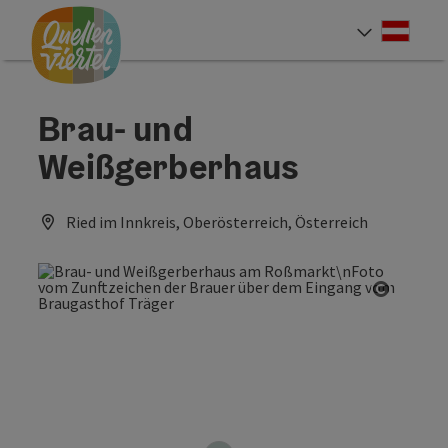
Accesskey
Accesskey
Accesskey
Zum Inhalt
Zur Navigation
Zum Seitenanfang
[0]
[1]
[2]
Deut
Sprach
Brau- und
Weißgerberhaus
Ried im Innkreis, Oberösterreich, Österreich
Copyrig