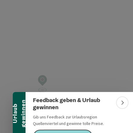
t öffnen
Banner einklappen
Feedback geben & Urlaub
n
Bann
gewinnen
U
r
l
a
u
b
g
e
w
i
n
n
e
Gib uns Feedback zur Urlaubsregion
Quellenviertel und gewinne tolle Preise.