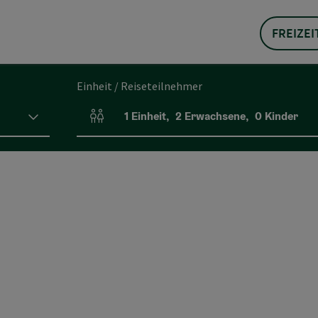
FREIZEI
Einheit / Reiseteilnehmer
1
Einheit
,
2
Erwachsene
,
0
Kinder
Einheitenanzahl und Personenfelder