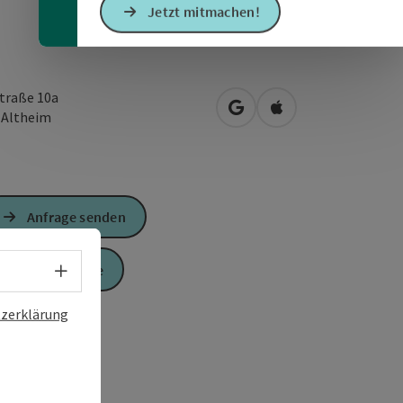
Jetzt mitmachen!
traße 10a
in Google Maps öffnen
in Apple Maps öffn
0
Altheim
Anfrage senden
Sprachwahl - Menü öffnen
Zur Website
zerklärung