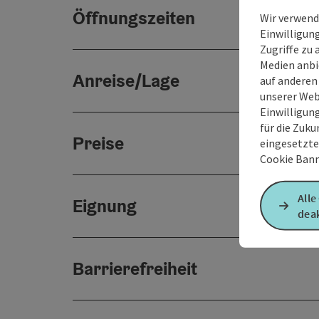
Öffnungszeiten
Wir verwend
Einwilligun
Zugriffe zu 
Medien anbi
Anreise/Lage
auf anderen
unserer Web
Einwilligun
für die Zuku
Preise
eingesetzte
Cookie Bann
Alle
Eignung
deak
Barrierefreiheit