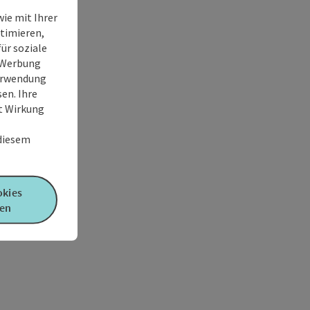
ie mit Ihrer
timieren,
ür soziale
e Werbung
Verwendung
en. Ihre
it Wirkung
 diesem
okies
en