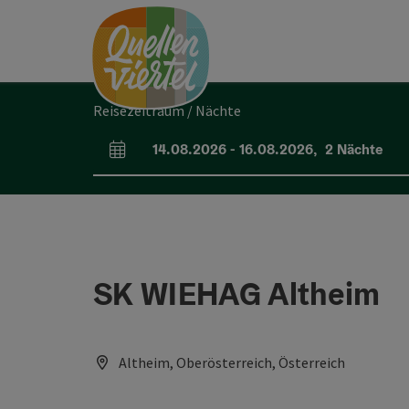
Accesskey
Accesskey
Accesskey
Zum Inhalt
Zur Navigation
Zum Seitenanfang
[0]
[1]
[2]
Reisezeitraum / Nächte
14.08.2026
-
16.08.2026
,
2
Nächte
An- und Abreisefelder
SK WIEHAG Altheim
Altheim, Oberösterreich, Österreich