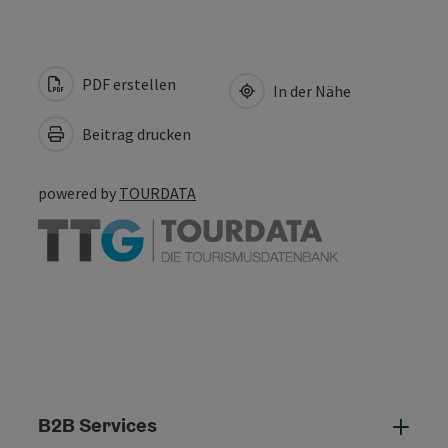
PDF erstellen
In der Nähe
Beitrag drucken
powered by
TOURDATA
B2B Services
B2B 