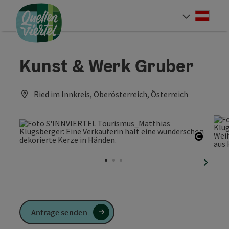
Accesskey
Accesskey
Accesskey
Zum Inhalt
Zur Navigation
Zum Seitenanfang
[0]
[1]
[2]
Deut
Sprach
Kunst & Werk Gruber
Ried im Innkreis, Oberösterreich, Österreich
Copyri
nächst
Anfrage senden