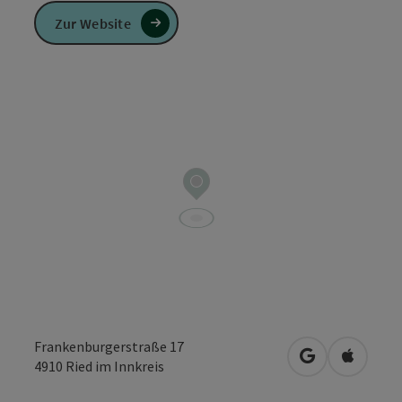
Zur Website
Frankenburgerstraße 17
in Google Map
in Apple
4910
Ried im Innkreis