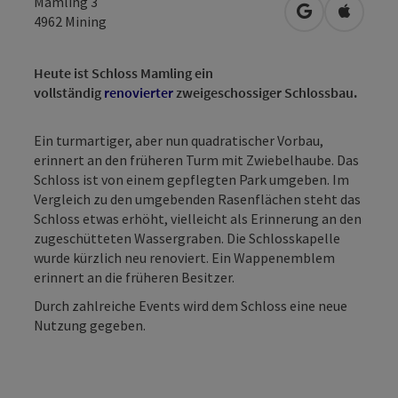
Mamling 3
in Google Map
in Apple
4962
Mining
Heute ist Schloss Mamling ein
vollständig
renovierter
zweigeschossiger Schlossbau.
Ein turmartiger, aber nun quadratischer Vorbau,
erinnert an den früheren Turm mit Zwiebelhaube. Das
Schloss ist von einem gepflegten Park umgeben. Im
Vergleich zu den umgebenden Rasenflächen steht das
Schloss etwas erhöht, vielleicht als Erinnerung an den
zugeschütteten Wassergraben. Die Schlosskapelle
wurde kürzlich neu renoviert. Ein Wappenemblem
erinnert an die früheren Besitzer.
Durch zahlreiche Events wird dem Schloss eine neue
Nutzung gegeben.