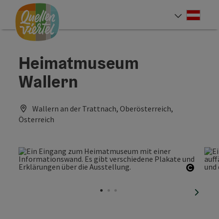
Accesskey
Accesskey
Accesskey
Zum Inhalt
Zur Navigation
Zum Seitenanfang
[0]
[1]
[2]
Deut
Sprach
Heimatmuseum
Wallern
Wallern an der Trattnach, Oberösterreich,
Österreich
Copyri
nächst