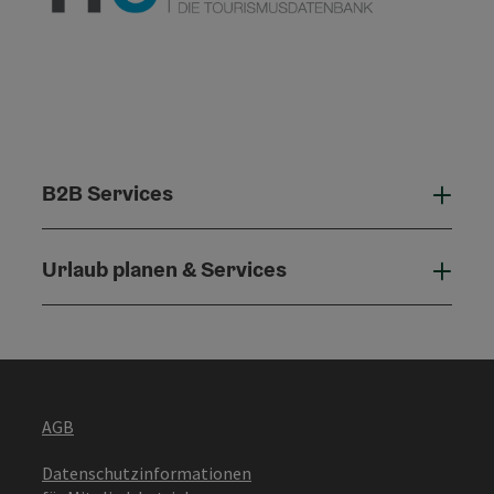
B2B Services
B2B 
Urlaub planen & Services
Urla
AGB
Datenschutzinformationen