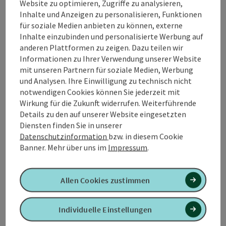
Website zu optimieren, Zugriffe zu analysieren,
Wir beschäftigen uns schon heute mit Strategien von
Inhalte und Anzeigen zu personalisieren, Funktionen
morgen, damit auch in Zukunft Ihr
für soziale Medien anbieten zu können, externe
Kommunikationserfolg ...
Inhalte einzubinden und personalisierte Werbung auf
anderen Plattformen zu zeigen. Dazu teilen wir
Beschreibung vollständig anzeigen
Informationen zu Ihrer Verwendung unserer Website
mit unseren Partnern für soziale Medien, Werbung
und Analysen. Ihre Einwilligung zu technisch nicht
notwendigen Cookies können Sie jederzeit mit
Wirkung für die Zukunft widerrufen. Weiterführende
Kontakt
Details zu den auf unserer Website eingesetzten
Diensten finden Sie in unserer
Datenschutzinformation
bzw. in diesem Cookie
Öffnungszeiten
Banner.
Mehr über uns im
Impressum
.
Anreise/Lage
Allen Cookies zustimmen
Preise
Individuelle Einstellungen