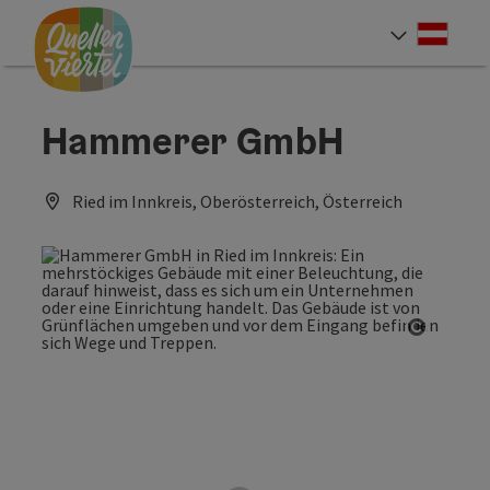
Accesskey
Accesskey
Accesskey
Zum Inhalt
Zur Navigation
Zum Seitenanfang
[0]
[1]
[2]
Deut
Sprach
Hammerer GmbH
Ried im Innkreis, Oberösterreich, Österreich
Copyrig