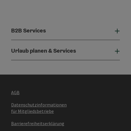
B2B Services
B2B 
Urlaub planen & Services
Urla
AGB
Datenschutzinformationen
für Mitgliedsbetriebe
Barrierefreiheitserklärung