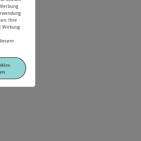
e Werbung
Verwendung
en. Ihre
it Wirkung
 diesem
okies
en