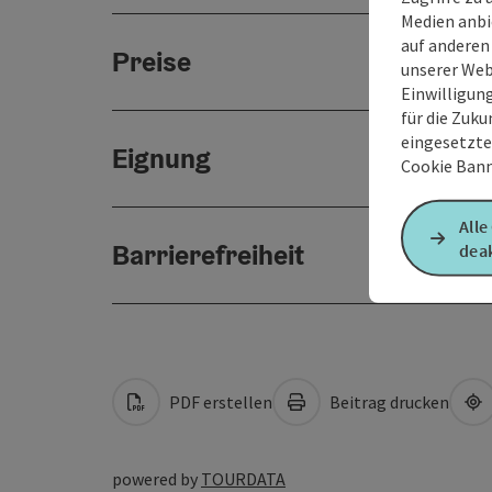
Medien anbi
auf anderen
Preise
unserer Web
Einwilligun
für die Zuku
eingesetzte
Eignung
Cookie Bann
Alle
Barrierefreiheit
deak
PDF erstellen
Beitrag drucken
powered by
TOURDATA