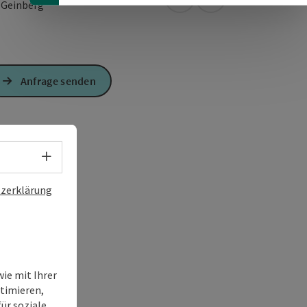
in Google Maps öffnen
in Apple Maps öffn
3
Geinberg
Anfrage senden
Sprachwahl - Menü öffnen
zerklärung
ie mit Ihrer
timieren,
ür soziale