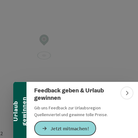
Banner einklappen
Feedback geben & Urlaub
Bann
gewinnen
n
U
r
l
a
u
b
g
e
w
i
n
n
e
Gib uns Feedback zur Urlaubsregion
Quellenviertel und gewinne tolle Preise.
Jetzt mitmachen!
 2