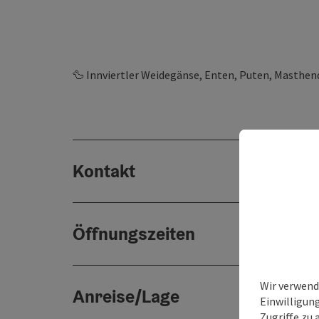
🦆 Innviertler Weidegänse, Enten, Puten, Masthen
Kontakt
Öffnungszeiten
Wir verwend
Anreise/Lage
Einwilligun
Zugriffe zu 