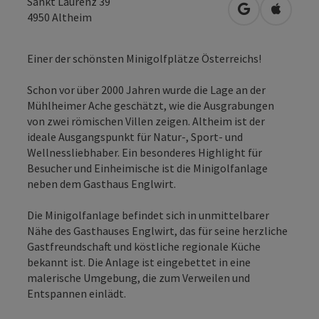
Sankt Laurenz 39
in Google Map
in Apple
4950
Altheim
Einer der schönsten Minigolfplätze Österreichs!
Schon vor über 2000 Jahren wurde die Lage an der
Mühlheimer Ache geschätzt, wie die Ausgrabungen
von zwei römischen Villen zeigen. Altheim ist der
ideale Ausgangspunkt für Natur-, Sport- und
Wellnessliebhaber. Ein besonderes Highlight für
Besucher und Einheimische ist die Minigolfanlage
neben dem Gasthaus Englwirt.
Die Minigolfanlage befindet sich in unmittelbarer
Nähe des Gasthauses Englwirt, das für seine herzliche
Gastfreundschaft und köstliche regionale Küche
bekannt ist. Die Anlage ist eingebettet in eine
malerische Umgebung, die zum Verweilen und
Entspannen einlädt.