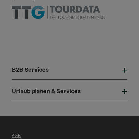
B2B Services
B2B 
Urlaub planen & Services
Urla
AGB