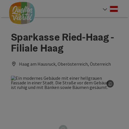
Accesskey
Accesskey
Accesskey
Zum Inhalt
Zur Navigation
Zum Seitenanfang
[0]
[1]
[2]
Deut
Sprach
Sparkasse Ried-Haag -
Filiale Haag
Haag am Hausruck, Oberösterreich, Österreich
©
Copyrig