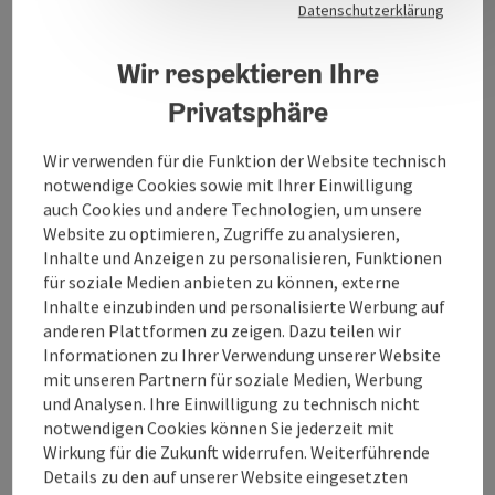
Vitalwelt-Gutscheine werden angenommen.
Datenschutzerklärung
Wir stehen Ihnen gerne auch außerhalb unserer
Wir respektieren Ihre
Öffnungszeiten nach vorheriger Terminvereinbarung
von 7 bis 19 Uhr zur Verfügung. Bitte vereinbaren Sie
Privatsphäre
Ihren persönlichen Beratungstermin mit Ihrem
Berater.
Wir verwenden für die Funktion der Website technisch
notwendige Cookies sowie mit Ihrer Einwilligung
auch Cookies und andere Technologien, um unsere
Website zu optimieren, Zugriffe zu analysieren,
Inhalte und Anzeigen zu personalisieren, Funktionen
Kontakt
für soziale Medien anbieten zu können, externe
Inhalte einzubinden und personalisierte Werbung auf
anderen Plattformen zu zeigen. Dazu teilen wir
Öffnungszeiten
Informationen zu Ihrer Verwendung unserer Website
mit unseren Partnern für soziale Medien, Werbung
und Analysen. Ihre Einwilligung zu technisch nicht
Anreise/Lage
notwendigen Cookies können Sie jederzeit mit
Wirkung für die Zukunft widerrufen. Weiterführende
Details zu den auf unserer Website eingesetzten
Eignung