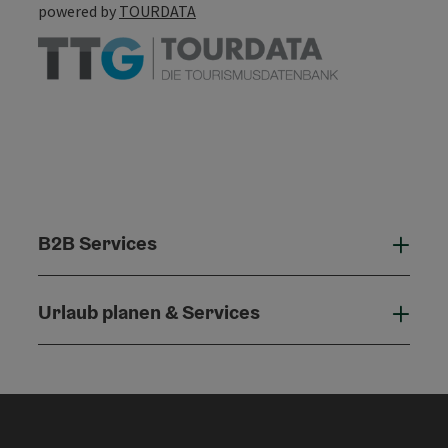
powered by
TOURDATA
B2B Services
B2B 
Urlaub planen & Services
Urla