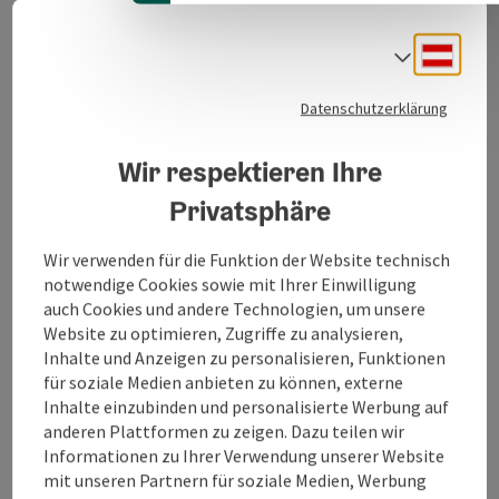
Österreich tätig und noch immer ein zu 100 Prozent
privates österreichisches Unternehmen.
Deuts
Sprach
SPAR ist einer der bedeutendsten
Lebensmittelhändler Österreichs. 1954 von Hans F.
Datenschutzerklärung
Reisch gemeinsam mit 100 selbstständigen
Kaufleuten in Tirol gegründet, ist SPAR heute in ganz
Wir respektieren Ihre
Österreich tätig und noch immer ein zu 100 Prozent
privates österreichisches Unternehmen. Die SPAR
Privatsphäre
Österreich-Gruppe ist ein mitteleuropäischer
Handelskonzern und im Kerngeschäft auch in den
Wir verwenden für die Funktion der Website technisch
Ländern Italien, Ungarn, Slowenien und Kroatien
notwendige Cookies sowie mit Ihrer Einwilligung
tätig; im Shopping-Center-Bereich zusätzlich in ...
auch Cookies und andere Technologien, um unsere
Website zu optimieren, Zugriffe zu analysieren,
Beschreibung vollständig anzeigen
Inhalte und Anzeigen zu personalisieren, Funktionen
für soziale Medien anbieten zu können, externe
Inhalte einzubinden und personalisierte Werbung auf
anderen Plattformen zu zeigen. Dazu teilen wir
Informationen zu Ihrer Verwendung unserer Website
Kontakt
mit unseren Partnern für soziale Medien, Werbung