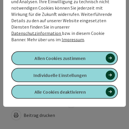
und Analysen. Ihre Einwilligung zu technisch nicht
notwendigen Cookies können Sie jederzeit mit
Öffnungszeiten
Wirkung für die Zukunft widerrufen. Weiterführende
Details zu den auf unserer Website eingesetzten
Diensten finden Sie in unserer
Anreise/Lage
Datenschutzinformation
bzw. in diesem Cookie
Banner.
Mehr über uns im
Impressum
.
Eignung
Allen Cookies zustimmen
Barrierefreiheit
Individuelle Einstellungen
Alle Cookies deaktivieren
PDF erstellen
In der Nähe
Beitrag drucken