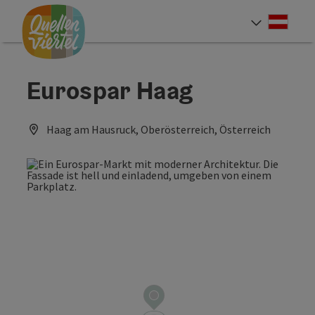
Accesskey
Accesskey
Accesskey
Zum Inhalt
Zur Navigation
Zum Seitenanfang
[0]
[1]
[2]
Deut
Sprach
Eurospar Haag
Haag am Hausruck, Oberösterreich, Österreich