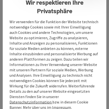
Wir respektieren Ihre
Badegruber ist Arbeitsplatz für zwölf Menschen mit
Beeinträchtigung, die von Mitarbeiter:innen
Privatsphäre
unterstützt werden. Er ist auch ein GLS PaketShop-
Partner.
Wir verwenden für die Funktion der Website technisch
notwendige Cookies sowie mit Ihrer Einwilligung
auch Cookies und andere Technologien, um unsere
Website zu optimieren, Zugriffe zu analysieren,
Inhalte und Anzeigen zu personalisieren, Funktionen
für soziale Medien anbieten zu können, externe
Kontakt
Inhalte einzubinden und personalisierte Werbung auf
anderen Plattformen zu zeigen. Dazu teilen wir
Anreise/Lage
Informationen zu Ihrer Verwendung unserer Website
mit unseren Partnern für soziale Medien, Werbung
und Analysen. Ihre Einwilligung zu technisch nicht
Barrierefreiheit
notwendigen Cookies können Sie jederzeit mit
Wirkung für die Zukunft widerrufen. Weiterführende
Details zu den auf unserer Website eingesetzten
Meine Betriebe
Diensten finden Sie in unserer
Datenschutzinformation
bzw. in diesem Cookie
Banner.
Mehr über uns im
Impressum
.