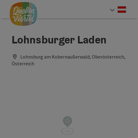
Accesskey
Accesskey
Accesskey
Zum Inhalt
Zur Navigation
Zum Seitenanfang
[0]
[1]
[2]
Deut
Sprach
Lohnsburger Laden
Lohnsburg am Kobernaußerwald, Oberösterreich,
Österreich