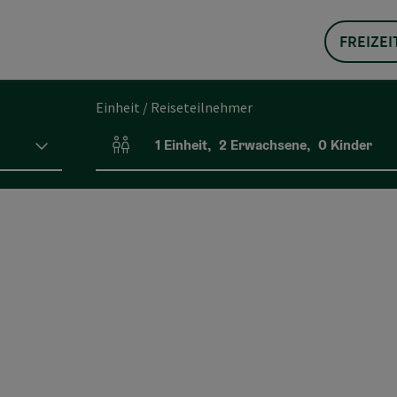
FREIZEI
Einheit / Reiseteilnehmer
1
Einheit
,
2
Erwachsene
,
0
Kinder
Einheitenanzahl und Personenfelder