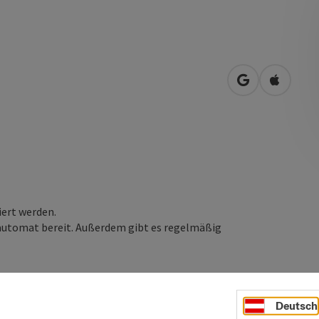
in Google Map
in Apple
ert werden.
rtautomat bereit. Außerdem gibt es regelmäßig
Deutsch