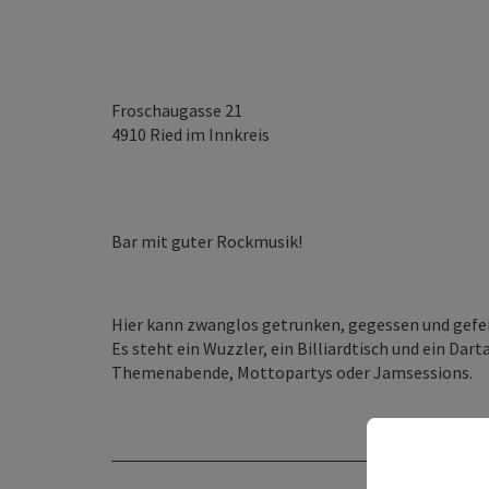
Froschaugasse 21
4910
Ried im Innkreis
Bar mit guter Rockmusik!
Hier kann zwanglos getrunken, gegessen und gefei
Es steht ein Wuzzler, ein Billiardtisch und ein Da
Themenabende, Mottopartys oder Jamsessions.