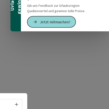
n
U
r
l
a
u
b
g
e
w
i
n
n
e
Gib uns Feedback zur Urlaubsregion
Quellenviertel und gewinne tolle Preise.
Jetzt mitmachen!
s öffnen
 Maps öffnen
Sprachwahl - Menü öffnen