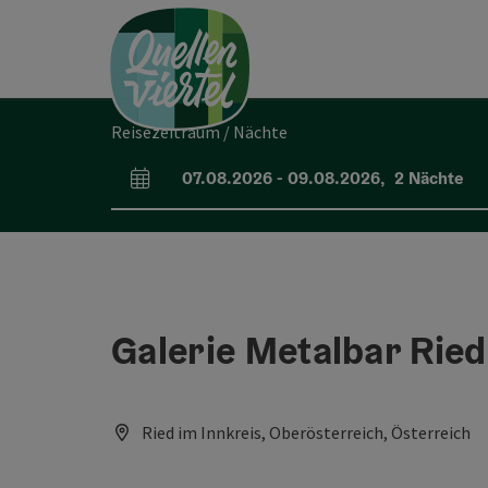
Accesskey
Accesskey
Accesskey
Zum Inhalt
Zur Navigation
Zum Seitenanfang
[0]
[1]
[2]
Reisezeitraum / Nächte
07.08.2026
-
09.08.2026
,
2
Nächte
An- und Abreisefelder
Galerie Metalbar Ried
Ried im Innkreis, Oberösterreich, Österreich