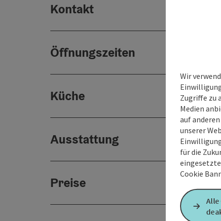
Kontakt
Öffnungszeiten
Wir verwend
Einwilligun
Küche
Zugriffe zu 
Medien anbi
auf anderen
unserer Web
Ausstattung
Einwilligun
für die Zuku
eingesetzte
Cookie Bann
Preise
Alle
deak