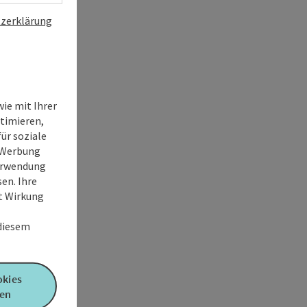
zerklärung
ie mit Ihrer
timieren,
ür soziale
e Werbung
Verwendung
en. Ihre
it Wirkung
 diesem
okies
en