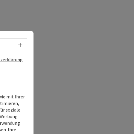
Sprachwahl - Menü öffnen
zerklärung
ie mit Ihrer
timieren,
ür soziale
e Werbung
Verwendung
en. Ihre