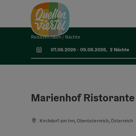
Accesskey
Accesskey
Accesskey
Zum Inhalt
Zur Navigation
Zum Seitenanfang
[0]
[1]
[2]
Reisezeitraum / Nächte
07.08.2026
-
09.08.2026
,
2
Nächte
An- und Abreisefelder
Marienhof Ristorante |
Kirchdorf am Inn, Oberösterreich, Österreich