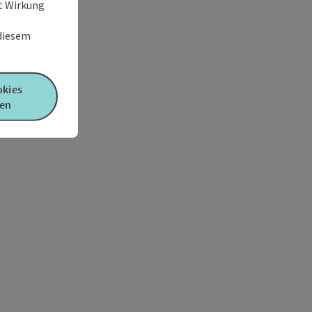
it Wirkung
 diesem
okies
en