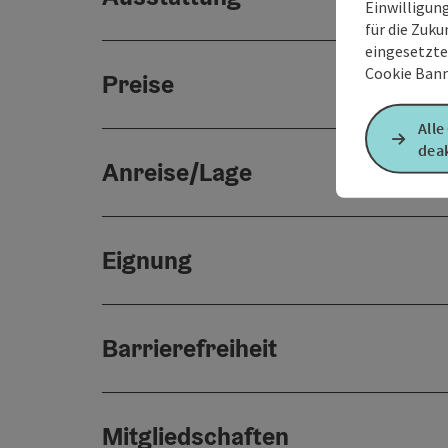
Einwilligun
für die Zuku
eingesetzte
Cookie Bann
Preise
Alle
deak
Anreise/Lage
Eignung
Barrierefreiheit
Mitgliedschaften