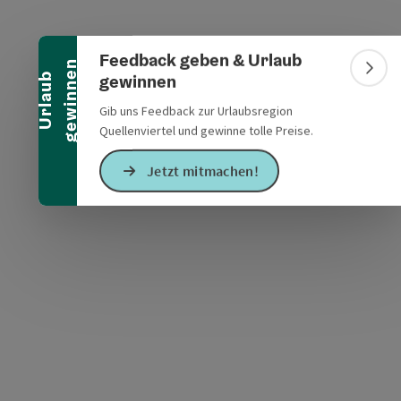
Banner einklappen
Feedback geben & Urlaub
n
Bann
gewinnen
U
r
l
a
u
b
g
e
w
i
n
n
e
s öffnen
 Maps öffnen
Gib uns Feedback zur Urlaubsregion
Quellenviertel und gewinne tolle Preise.
Jetzt mitmachen!