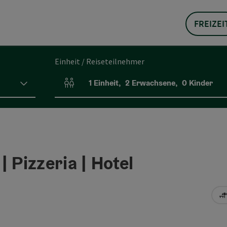
FREIZEI
Einheit / Reiseteilnehmer
1
Einheit
,
2
Erwachsene
,
0
Kinder
Einheitenanzahl und Personenfelder
 Pizzeria | Hotel