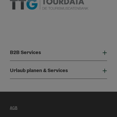
B2B Services
B2B 
Urlaub planen & Services
Urla
AGB