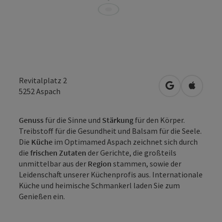
Revitalplatz 2
in Google Map
in Apple
5252
Aspach
Genuss
für die Sinne und
Stärkung
für den Körper.
Treibstoff für die Gesundheit und Balsam für die Seele.
Die
Küche
im Optimamed Aspach zeichnet sich durch
die
frischen Zutaten
der Gerichte, die großteils
unmittelbar aus der
Region
stammen, sowie der
Leidenschaft unserer Küchenprofis aus. Internationale
Küche und heimische Schmankerl laden Sie zum
Genießen ein.