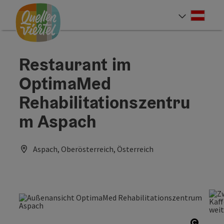
Accesskey
Accesskey
Accesskey
Zum Inhalt
Zur Navigation
Zum Seitenanfang
[0]
[1]
[2]
Deut
Sprach
Restaurant im
OptimaMed
Rehabilitationszentru
m Aspach
Aspach, Oberösterreich, Österreich