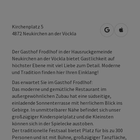
Kirchenplatz 5
in Google Map
in Apple
4872
Neukirchen an der Vöckla
Der Gasthof Frodlhof in der Hausruckgemeinde
Neukirchen an der Vöckla bietet Gastlichkeit auf
höchster Ebene mit viel Liebe zum Detail. Moderne
und Tradition finden hier Ihren Einklang!
Das erwartet Sie im Gasthof Frodlhof:
Das moderne und gemütliche Restaurant im
außergewöhnlichen Zubau hat eine südseitige,
einladende Sonnenterrasse mit herrlichem Blick ins
Gebirge. In unmittelbarer Nähe befindet sich unser
großzügiger Kinderspielplatz und die Kleinsten
können sich in der Spielecke austoben.
Der traditionelle Festsaal bietet Platz für bis zu 300
Personen und ist mit Bühne, großzügiger Tanzfläche,