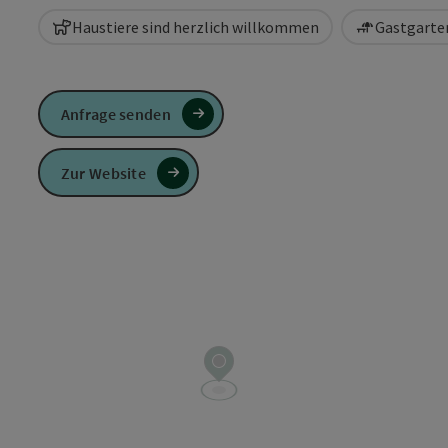
Haustiere sind herzlich willkommen
Gastgarten
Anfrage senden
Zur Website