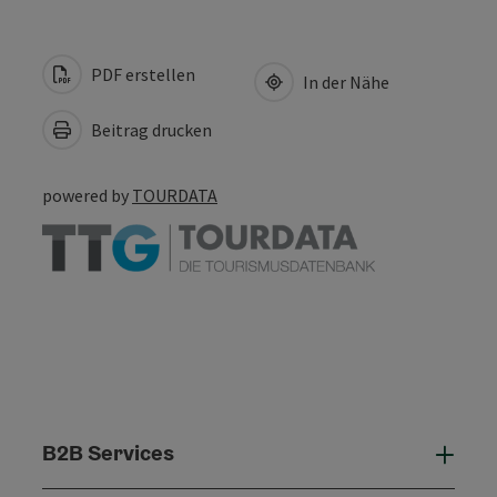
PDF erstellen
In der Nähe
Beitrag drucken
powered by
TOURDATA
B2B Services
B2B 