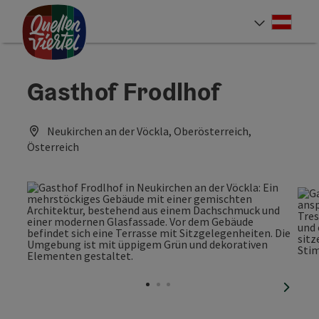
Accesskey
Accesskey
Accesskey
Zum Inhalt
Zur Navigation
Zum Seitenanfang
[0]
[1]
[2]
Deut
Sprach
Gasthof Frodlhof
Neukirchen an der Vöckla, Oberösterreich,
Österreich
nächst